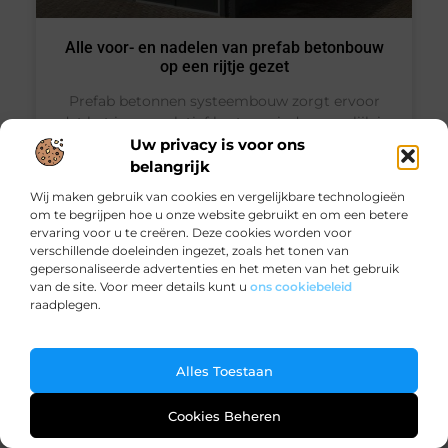
Alle voor- en nadelen van prefab betonbouw
op een rijtje gezet
Prefab betonnen systeembouw zorgt ervoor
dat het in een relatief korte periode mogelijk is
om een bouw te realiseren. De buitenkant kan
Uw privacy is voor ons
diverse uitstralingen hebben, waarbij het aan de
belangrijk
binnenkant altijd een stevige betonnen
Wij maken gebruik van cookies en vergelijkbare technologieën
constructie
om te begrijpen hoe u onze website gebruikt en om een betere
ervaring voor u te creëren. Deze cookies worden voor
verschillende doeleinden ingezet, zoals het tonen van
gepersonaliseerde advertenties en het meten van het gebruik
van de site. Voor meer details kunt u
ons cookiebeleid
WONING EN TUIN
raadplegen.
Ga Naar Bo
Alles Toestaan
Cookies Beheren