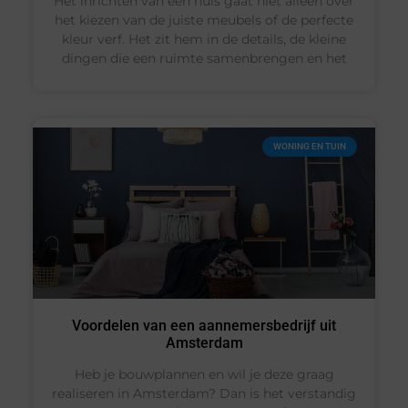
Het inrichten van een huis gaat niet alleen over
het kiezen van de juiste meubels of de perfecte
kleur verf. Het zit hem in de details, de kleine
dingen die een ruimte samenbrengen en het
WONING EN TUIN
Voordelen van een aannemersbedrijf uit
Amsterdam
Heb je bouwplannen en wil je deze graag
realiseren in Amsterdam? Dan is het verstandig