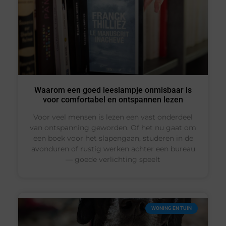
Waarom een goed leeslampje onmisbaar is
voor comfortabel en ontspannen lezen
Voor veel mensen is lezen een vast onderdeel
van ontspanning geworden. Of het nu gaat om
een boek voor het slapengaan, studeren in de
avonduren of rustig werken achter een bureau
— goede verlichting speelt
WONING EN TUIN