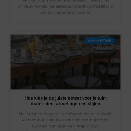
een duurzame energieoplossing. Naast de
milieuvriendelijke aspecten biedt de installatie
van zonnepanelen ook tal
WONING EN TUIN
Hoe kies je de juiste eetset voor je tuin:
materialen, afmetingen en stijlen
Het hebben van een comfortabele en stijlvolle
eetset in je tuin is essentieel om buiten te
kunnen genieten van maaltijden,