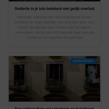
Gedierte in je tuin betekent niet gelijk overlast
Wanneer mensen het woord gedierte horen,
schieten er vaak beelden van overlast door hun
hoofd. Ze denken aan mollen die het gazon
omwoelen, ratten die zich tegoed doen aan de
moestuin of insecten die planten
WONING EN TUIN
Een veilig balkon voor kinderen en huisdieren