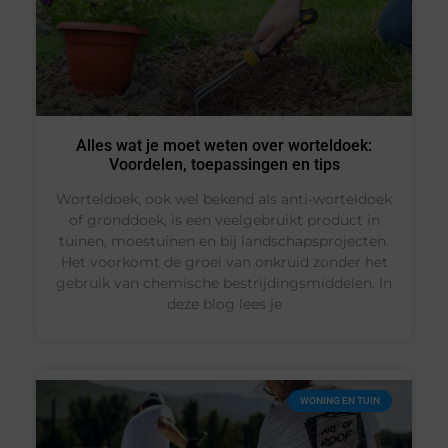
Alles wat je moet weten over worteldoek:
Voordelen, toepassingen en tips
Worteldoek, ook wel bekend als anti-worteldoek
of gronddoek, is een veelgebruikt product in
tuinen, moestuinen en bij landschapsprojecten.
Het voorkomt de groei van onkruid zonder het
gebruik van chemische bestrijdingsmiddelen. In
deze blog lees je
WONING EN TUIN