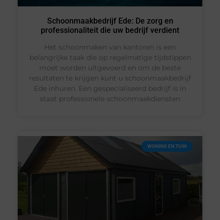
Schoonmaakbedrijf Ede: De zorg en
professionaliteit die uw bedrijf verdient
Het schoonmaken van kantoren is een
belangrijke taak die op regelmatige tijdstippen
moet worden uitgevoerd en om de beste
resultaten te krijgen kunt u schoonmaakbedrijf
Ede inhuren. Een gespecialiseerd bedrijf is in
staat professionele schoonmaakdiensten
WONING EN TUIN