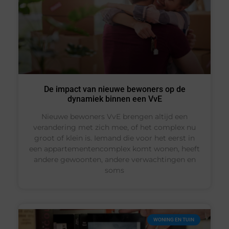
De impact van nieuwe bewoners op de
dynamiek binnen een VvE
Nieuwe bewoners VvE brengen altijd een
verandering met zich mee, of het complex nu
groot of klein is. Iemand die voor het eerst in
een appartementencomplex komt wonen, heeft
andere gewoonten, andere verwachtingen en
soms
WONING EN TUIN