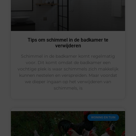
Tips om schimmel in de badkamer te
verwijderen
Schimmel in de badkamer komt regelmatig
voor. Dit komt omdat de badkamer een
vochtige plek is waar schimmels zich makkelijk
kunnen nestelen en verspreiden. Maar voordat
we dieper ingaan op het verwijderen van
schimmels, is
WONING EN TUIN