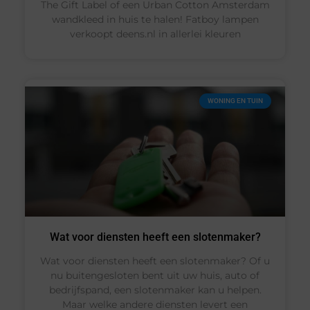
The Gift Label of een Urban Cotton Amsterdam
wandkleed in huis te halen! Fatboy lampen
verkoopt deens.nl in allerlei kleuren
WONING EN TUIN
Wat voor diensten heeft een slotenmaker?
Wat voor diensten heeft een slotenmaker? Of u
nu buitengesloten bent uit uw huis, auto of
bedrijfspand, een slotenmaker kan u helpen.
Maar welke andere diensten levert een