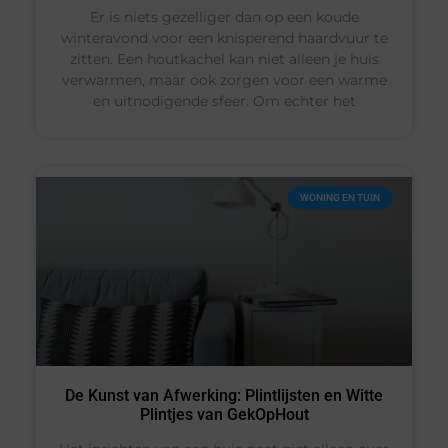
Er is niets gezelliger dan op een koude
winteravond voor een knisperend haardvuur te
zitten. Een houtkachel kan niet alleen je huis
verwarmen, maar ook zorgen voor een warme
en uitnodigende sfeer. Om echter het
WONING EN TUIN
De Kunst van Afwerking: Plintlijsten en Witte
Plintjes van GekOpHout