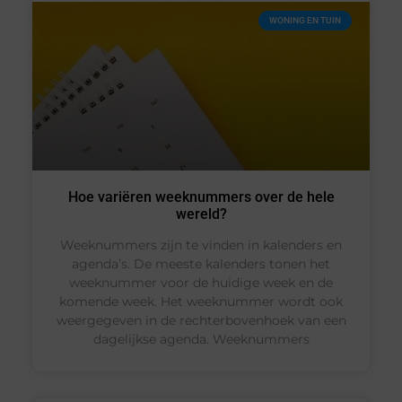
WONING EN TUIN
Hoe variëren weeknummers over de hele
wereld?
Weeknummers zijn te vinden in kalenders en
agenda’s. De meeste kalenders tonen het
weeknummer voor de huidige week en de
komende week. Het weeknummer wordt ook
weergegeven in de rechterbovenhoek van een
dagelijkse agenda. Weeknummers