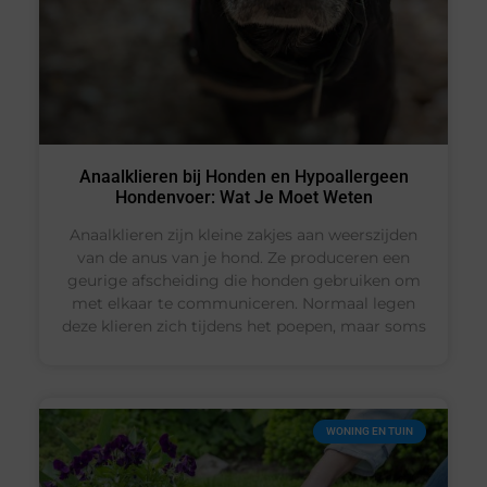
Anaalklieren bij Honden en Hypoallergeen
Hondenvoer: Wat Je Moet Weten
Anaalklieren zijn kleine zakjes aan weerszijden
van de anus van je hond. Ze produceren een
geurige afscheiding die honden gebruiken om
met elkaar te communiceren. Normaal legen
deze klieren zich tijdens het poepen, maar soms
WONING EN TUIN