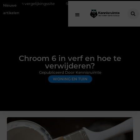
elijkingssite
Schenking aan een goed doel: waarom geven belangrijk 
Nieuwe
artikelen
Chroom 6 in verf en hoe te
verwijderen?
Gepubliceerd Door Kennisruimte
WONING EN TUIN