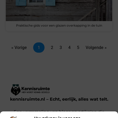
Praktische gids voor een glazen overkapping in de tuin
« Vorige
1
2
3
4
5
Volgende »
kennisruimte.nl – Echt, eerlijk, alles wat telt.
Een verzameling van blogs en artikelen die