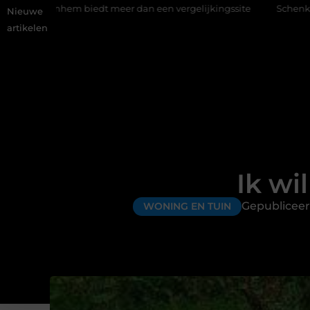
t meer dan een vergelijkingssite
Schenking aan een goed doel:
Nieuwe
artikelen
Ik wi
Gepubliceer
WONING EN TUIN