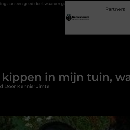
 waarom geven belangrijk is en hoe het werkt
EMS suits en EMS 
Partners
l kippen in mijn tuin, w
d Door Kennisruimte