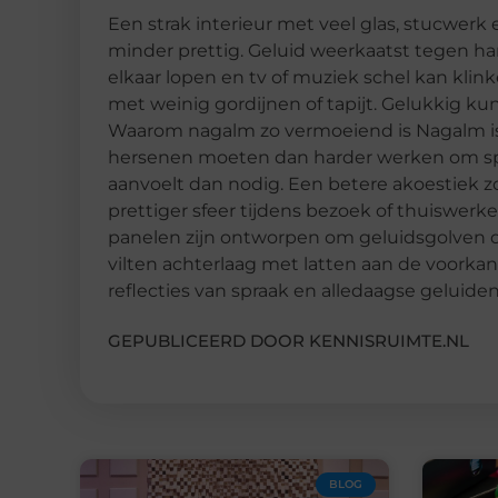
Een strak interieur met veel glas, stucwerk 
minder prettig. Geluid weerkaatst tegen h
elkaar lopen en tv of muziek schel kan kli
met weinig gordijnen of tapijt. Gelukkig k
Waarom nagalm zo vermoeiend is Nagalm is 
hersenen moeten dan harder werken om sp
aanvoelt dan nodig. Een betere akoestiek z
prettiger sfeer tijdens bezoek of thuiswer
panelen zijn ontworpen om geluidsgolven de
vilten achterlaag met latten aan de voorkan
reflecties van spraak en alledaagse geluiden
GEPUBLICEERD DOOR KENNISRUIMTE.NL
BLOG