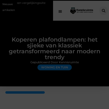
gelijkingssite
Schenking aan een goed doel: waarom geven belangrijk
Nieuwe
artikelen
Koperen plafondlampen: het
sjieke van klassiek
getransformeerd naar modern
trendy
Gepubliceerd Door Kennisruimte
WONING EN TUIN