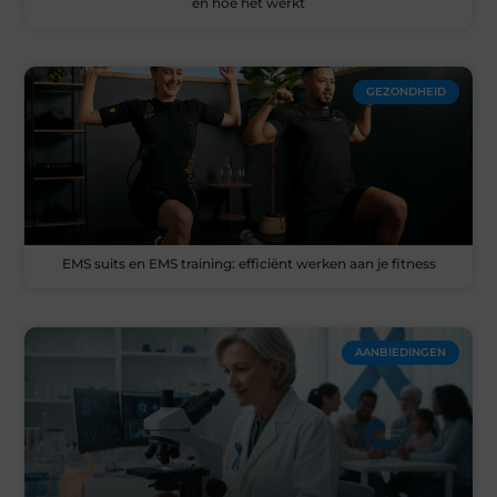
en hoe het werkt
GEZONDHEID
EMS suits en EMS training: efficiënt werken aan je fitness
AANBIEDINGEN