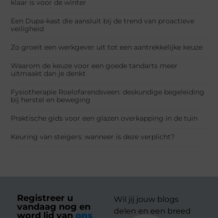
klaar is voor de winter
Een Dupa-kast die aansluit bij de trend van proactieve
veiligheid
Zo groeit een werkgever uit tot een aantrekkelijke keuze
Waarom de keuze voor een goede tandarts meer
uitmaakt dan je denkt
Fysiotherapie Roelofarendsveen: deskundige begeleiding
bij herstel en beweging
Praktische gids voor een glazen overkapping in de tuin
Keuring van steigers: wanneer is deze verplicht?
Registreer u
Wil jij jouw blogs
vandaag nog en
delen en een breed
word lid van
ons