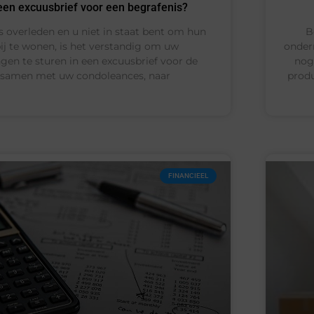
 een excuusbrief voor een begrafenis?
 overleden en u niet in staat bent om hun
B
ij te wonen, is het verstandig om uw
onder
gen te sturen in een excuusbrief voor de
nog 
, samen met uw condoleances, naar
produ
FINANCIEEL