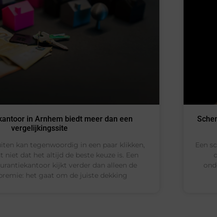
kantoor in Arnhem biedt meer dan een
Schen
vergelijkingssite
iten kan tegenwoordig in een paar klikken,
Een sc
niet dat het altijd de beste keuze is. Een
urantiekantoor kijkt verder dan alleen de
ond
remie: het gaat om de juiste dekking