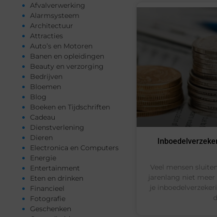
Afvalverwerking
Alarmsysteem
Architectuur
Attracties
Auto’s en Motoren
Banen en opleidingen
Beauty en verzorging
Bedrijven
Bloemen
Blog
Boeken en Tijdschriften
Cadeau
Dienstverlening
Dieren
Inboedelverzekeri
Electronica en Computers
Energie
Veel mensen sluiten
Entertainment
jarenlang niet meer
Eten en drinken
je inboedelverzekeri
Financieel
d
Fotografie
Geschenken