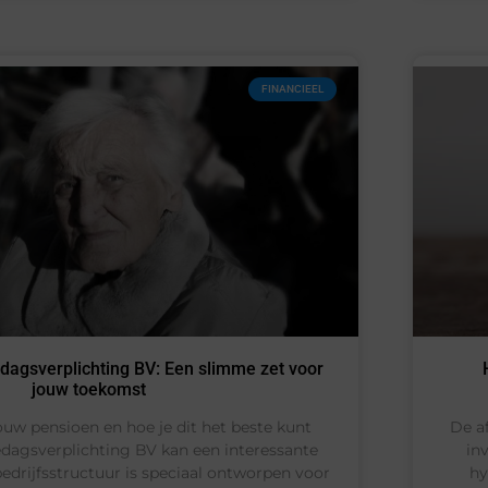
FINANCIEEL
dagsverplichting BV: Een slimme zet voor
jouw toekomst
ouw pensioen en hoe je dit het beste kunt
De af
dagsverplichting BV kan een interessante
in
 bedrijfsstructuur is speciaal ontworpen voor
hy