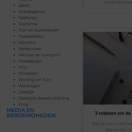
ondernemers d
Sport
Startpaginas
Telefonie
Toerisme
Tuin en buitenleven
Tweewielers
Vakantie
Verbouwen
Vervoer en transport
Webdesign
Wijn
Winkelen
Woning en Tuin
Woningen
Zakelijk
Zakelijke dienstverlening
Zorg
MEDIA EN
3 redenen om de s
BEROEMDHEDEN
Ben je een onderne
personeel in