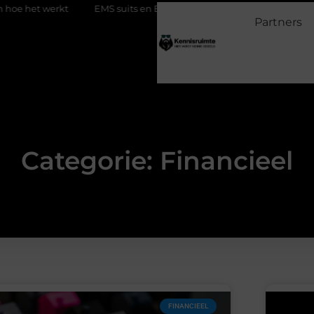
S suits en EMS training: efficiënt werken aan je fitness
Waarom S
Partners
Categorie: Financieel
FINANCIEEL