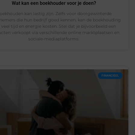
Wat kan een boekhouder voor je doen?
oekhouden kan lastig zijn. Zelfs voor doorgewinterde
nemers die hun bedrijf goed kennen, kan de boekhouding
veel tijd en energie kosten. Stel dat je bijvoorbeeld een
cten verkoopt via verschillende online marktplaatsen en
sociale-mediaplatforms.
FINANCIEEL