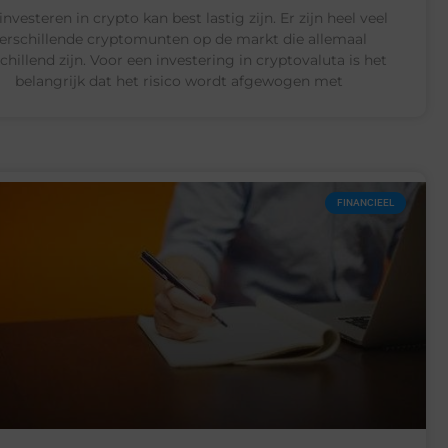
investeren in crypto kan best lastig zijn. Er zijn heel veel
erschillende cryptomunten op de markt die allemaal
chillend zijn. Voor een investering in cryptovaluta is het
belangrijk dat het risico wordt afgewogen met
FINANCIEEL