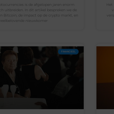
ptocurrencies is de afgelopen jaren enorm
Het 
ich uitbreiden. In dit artikel bespreken we de
v
n Bitcoin, de impact op de crypto markt, en
vers
veelbelovende nieuwkomer
FINANCIEEL