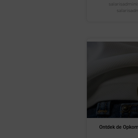
salarisadmini
salarisad
Ontdek de Opkoms