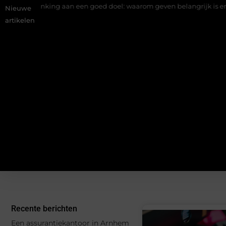
een goed doel: waarom geven belangrijk is en hoe het werkt
EM
Nieuwe
artikelen
Recente berichten
Een assurantiekantoor in Arnhem