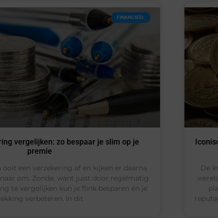
FINANCIEEL
ng vergelijken: zo bespaar je slim op je
Iconis
premie
 ooit een verzekering af en kijken er daarna
De k
 naar om. Zonde, want juist door regelmatig
werel
ng te vergelijken kun je flink besparen én je
pl
ekking verbeteren. In dit
reputa