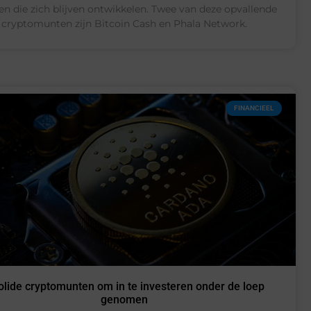
n die zich blijven ontwikkelen. Twee van deze opvallende
cryptomunten zijn Bitcoin Cash en Phala Network.
FINANCIEEL
olide cryptomunten om in te investeren onder de loep
genomen