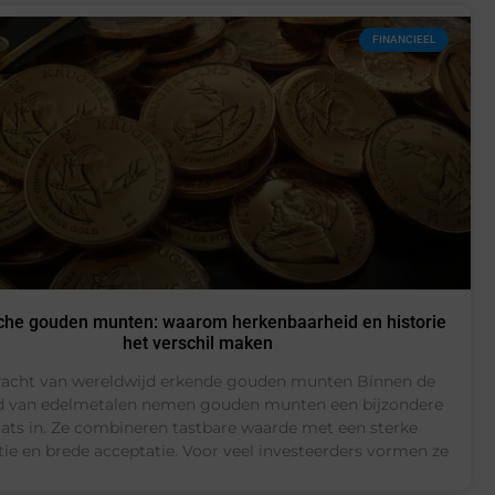
FINANCIEEL
che gouden munten: waarom herkenbaarheid en historie
het verschil maken
racht van wereldwijd erkende gouden munten Binnen de
d van edelmetalen nemen gouden munten een bijzondere
aats in. Ze combineren tastbare waarde met een sterke
tie en brede acceptatie. Voor veel investeerders vormen ze