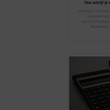
Hoe schrijf je
Wanneer iemand is
herdenking b
verontschuldigin
begrafenis