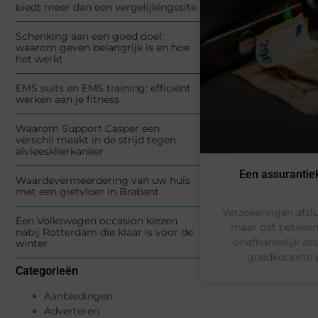
biedt meer dan een vergelijkingssite
Schenking aan een goed doel:
waarom geven belangrijk is en hoe
het werkt
EMS suits en EMS training: efficiënt
werken aan je fitness
Waarom Support Casper een
verschil maakt in de strijd tegen
alvleesklierkanker
Een assurantie
Waardevermeerdering van uw huis
met een gietvloer in Brabant
Verzekeringen afslu
Een Volkswagen occasion kiezen
maar dat betekent 
nabij Rotterdam die klaar is voor de
onafhankelijk ass
winter
goedkoopste p
Categorieën
Aanbiedingen
Adverteren