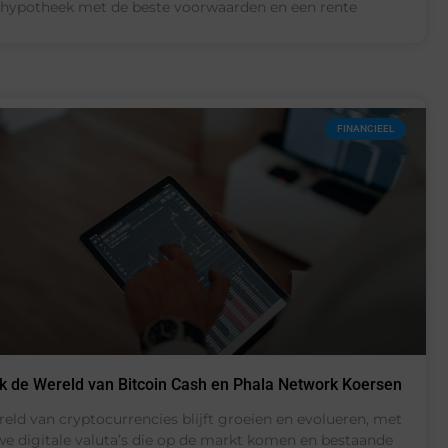
hypotheek met de beste voorwaarden en een rente
FINANCIEEL
k de Wereld van Bitcoin Cash en Phala Network Koersen
eld van cryptocurrencies blijft groeien en evolueren, met
we digitale valuta’s die op de markt komen en bestaande