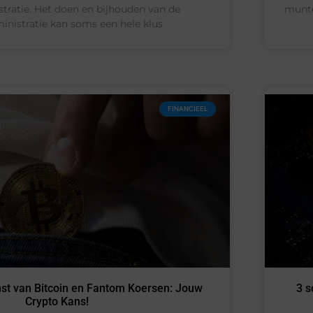
stratie. Het doen en bijhouden van de
munte
ministratie kan soms een hele klus
FINANCIEEL
t van Bitcoin en Fantom Koersen: Jouw
3 s
Crypto Kans!