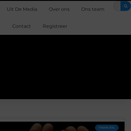
upport Casper een verschil maakt in de strijd tegen alvleesklierkan
Uit De Media
Over ons
Ons team
Contact
Registreer
FINANCIEEL