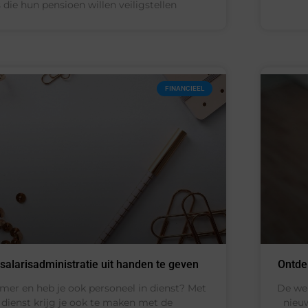
ie hun pensioen willen veiligstellen
FINANCIEEL
alarisadministratie uit handen te geven
Ontde
mer en heb je ook personeel in dienst? Met
De wer
 dienst krijg je ook te maken met de
nieu