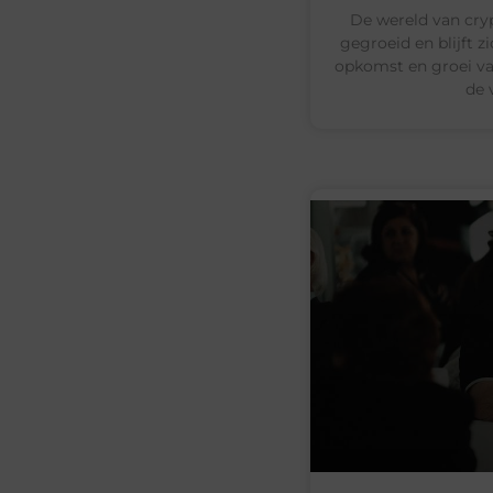
De wereld van cry
gegroeid en blijft z
opkomst en groei va
de 