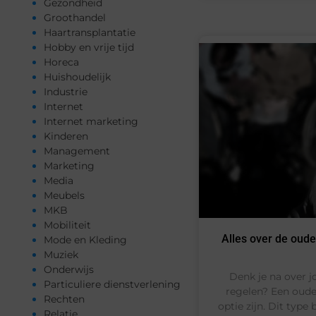
Gezondheid
Groothandel
Haartransplantatie
Hobby en vrije tijd
Horeca
Huishoudelijk
Industrie
Internet
Internet marketing
Kinderen
Management
Marketing
Media
Meubels
MKB
Mobiliteit
Alles over de oude
Mode en Kleding
Muziek
Onderwijs
Denk je na over j
Particuliere dienstverlening
regelen? Een oude
Rechten
optie zijn. Dit type
Relatie