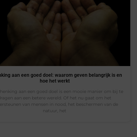
king aan een goed doel: waarom geven belangrijk is en
hoe het werkt
henking aan een goed doel is een mooie manier om bij te
dragen aan een betere wereld. Of het nu gaat om het
ersteunen van mensen in nood, het beschermen van de
natuur, het