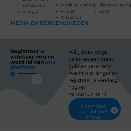
Mode en Kleding
dienstverlenin
Computers
Muziek
Zorg
Energie
Onderwijs
MEDIA EN BEROEMDHEDEN
Registreer u
Wil jij jouw blogs
vandaag nog en
delen en een breed
word lid van
ons
publiek bereiken?
platform
Wacht niet langer en
registreer je vandaag
nog op
Kennisruimte.nl
Neem hier
contact met
ons op