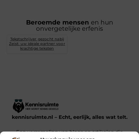
Beroemde mensen
en hun
onvergetelijke erfenis
Tekstschrijver gezocht nabij
Zeist: uw ideale partner voor
krachtige teksten
kennisruimte.nl – Echt, eerlijk, alles wat telt.
Een verzameling van blogs en artikelen die