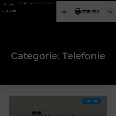
iekantoor in Arnhem biedt meer dan een vergelijkingssite
Schenking 
Nieuwe
artikelen
Categorie: Telefonie
TELEFONIE