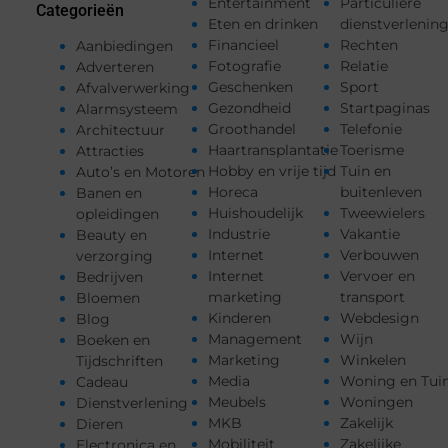
Entertainment
Particuliere
Categorieën
Eten en drinken
dienstverlenin
Financieel
Rechten
Aanbiedingen
Fotografie
Relatie
Adverteren
Geschenken
Sport
Afvalverwerking
Gezondheid
Startpaginas
Alarmsysteem
Groothandel
Telefonie
Architectuur
Haartransplantatie
Toerisme
Attracties
Hobby en vrije tijd
Tuin en
Auto’s en Motoren
Horeca
buitenleven
Banen en
Huishoudelijk
Tweewielers
opleidingen
Industrie
Vakantie
Beauty en
Internet
Verbouwen
verzorging
Internet
Vervoer en
Bedrijven
marketing
transport
Bloemen
Kinderen
Webdesign
Blog
Management
Wijn
Boeken en
Marketing
Winkelen
Tijdschriften
Media
Woning en Tui
Cadeau
Meubels
Woningen
Dienstverlening
MKB
Zakelijk
Dieren
Mobiliteit
Zakelijke
Electronica en