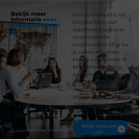
Bekijk meer
kennisruimte.nl is hét
informatie
over
blogplatform voor
Kennisruimte.nl
algemene blogs over
uiteenlopende
onderwerpen. Of je nu
je passie wilt delen,
kennis wilt opdoen of
een samenwerking
zoekt, wij zijn er voor
je. Wil je zelf bloggen?
Neem contact met
ons op en word
onderdeel van onze
community!
Bekijk meer over
ons