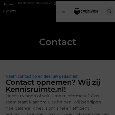
 biedt meer dan een vergelijkingssite
Schenking aan een goed doel: 
Nieuwe
artikelen
Contact
Neem contact op en
deel uw gedachten
Contact opnemen? Wij zij
Kennisruimte.nl!
Heeft u vragen of wilt u meer informatie? Ons
team staat klaar om u te helpen. Wij begrijpen
hoe belangrijk het is om snel en efficiënt
antwoord te krijgen op uw vragen, daarom bieden