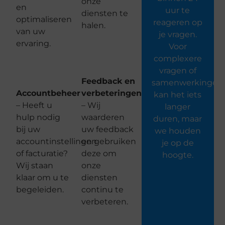
onze
en
uur te
diensten te
optimaliseren
reageren op
halen.
van uw
je vragen.
ervaring.
Voor
complexere
vragen of
Feedback en
samenwerkingen
Accountbeheer
verbeteringen
kan het iets
– Heeft u
– Wij
langer
hulp nodig
waarderen
duren, maar
bij uw
uw feedback
we houden
accountinstellingen
en gebruiken
je op de
of facturatie?
deze om
hoogte.
Wij staan
onze
klaar om u te
diensten
begeleiden.
continu te
verbeteren.