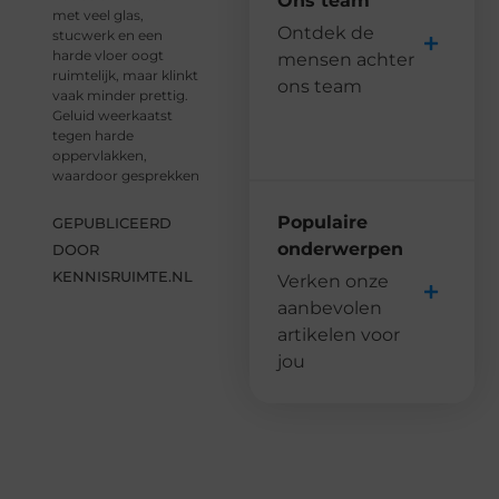
Ons team
met veel glas,
Ontdek de
stucwerk en een
harde vloer oogt
mensen achter
ruimtelijk, maar klinkt
ons team
vaak minder prettig.
Geluid weerkaatst
tegen harde
oppervlakken,
waardoor gesprekken
Populaire
GEPUBLICEERD
onderwerpen
DOOR
KENNISRUIMTE.NL
Verken onze
aanbevolen
artikelen voor
jou