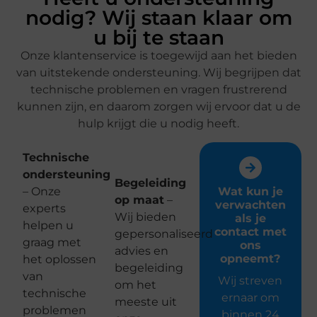
nodig? Wij staan klaar om
u bij te staan​
Onze klantenservice is toegewijd aan het bieden
van uitstekende ondersteuning. Wij begrijpen dat
technische problemen en vragen frustrerend
kunnen zijn, en daarom zorgen wij ervoor dat u de
hulp krijgt die u nodig heeft.
Technische
ondersteuning
Begeleiding
– Onze
Wat kun je
op maat
–
verwachten
experts
Wij bieden
als je
helpen u
contact met
gepersonaliseerd
graag met
ons
advies en
opneemt?
het oplossen
begeleiding
van
Wij streven
om het
technische
ernaar om
meeste uit
problemen
binnen 24