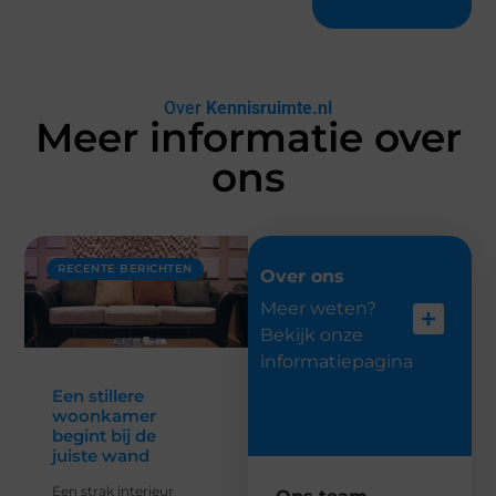
Over
Kennisruimte.nl
Meer informatie over
ons
RECENTE BERICHTEN
Over ons
Meer weten?
Bekijk onze
informatiepagina
Een stillere
woonkamer
begint bij de
juiste wand
Een strak interieur