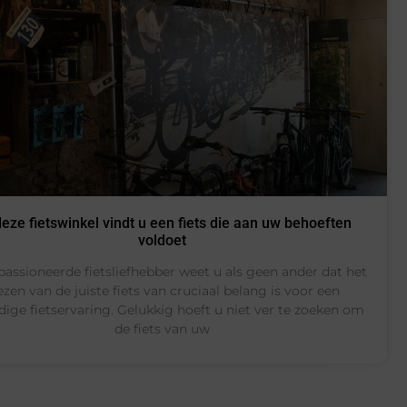
deze fietswinkel vindt u een fiets die aan uw behoeften
voldoet
passioneerde fietsliefhebber weet u als geen ander dat het
ezen van de juiste fiets van cruciaal belang is voor een
ige fietservaring. Gelukkig hoeft u niet ver te zoeken om
de fiets van uw