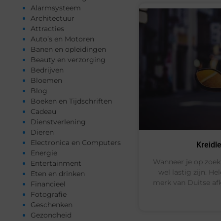
Alarmsysteem
Architectuur
Attracties
Auto’s en Motoren
Banen en opleidingen
Beauty en verzorging
Bedrijven
Bloemen
Blog
Boeken en Tijdschriften
Cadeau
Dienstverlening
Dieren
Electronica en Computers
Kreidle
Energie
Wanneer je op zoek 
Entertainment
wel lastig zijn. H
Eten en drinken
merk van Duitse afk
Financieel
Fotografie
Geschenken
Gezondheid