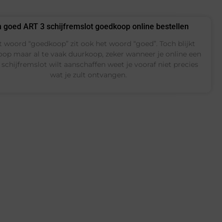
 goed ART 3 schijfremslot goedkoop online bestellen
t woord “goedkoop” zit ook het woord “goed”. Toch blijkt
op maar al te vaak duurkoop, zeker wanneer je online een
schijfremslot wilt aanschaffen weet je vooraf niet precies
wat je zult ontvangen.