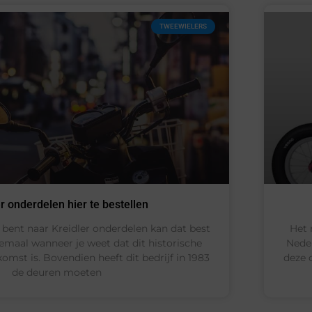
TWEEWIELERS
r onderdelen hier te bestellen
bent naar Kreidler onderdelen kan dat best
Het 
elemaal wanneer je weet dat dit historische
Nede
omst is. Bovendien heeft dit bedrijf in 1983
deze 
de deuren moeten