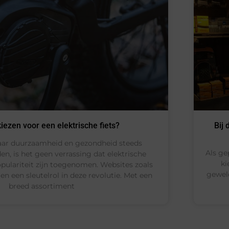
ezen voor een elektrische fiets?
Bij 
aar duurzaamheid en gezondheid steeds
Als ge
en, is het geen verrassing dat elektrische
ki
pulariteit zijn toegenomen. Websites zoals
geweld
len een sleutelrol in deze revolutie. Met een
breed assortiment