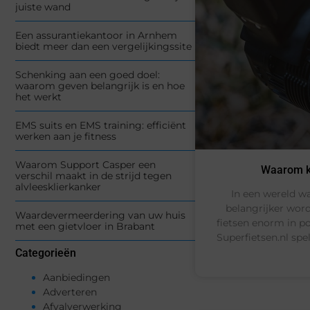
juiste wand
Een assurantiekantoor in Arnhem
biedt meer dan een vergelijkingssite
Schenking aan een goed doel:
waarom geven belangrijk is en hoe
het werkt
EMS suits en EMS training: efficiënt
werken aan je fitness
Waarom Support Casper een
Waarom ki
verschil maakt in de strijd tegen
alvleesklierkanker
In een wereld w
belangrijker word
Waardevermeerdering van uw huis
fietsen enorm in po
met een gietvloer in Brabant
Superfietsen.nl spe
Categorieën
Aanbiedingen
Adverteren
Afvalverwerking