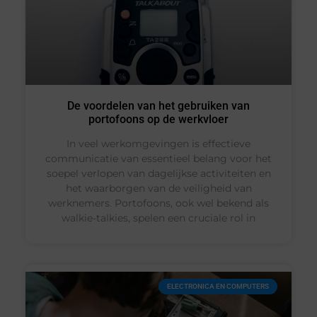
De voordelen van het gebruiken van
portofoons op de werkvloer
In veel werkomgevingen is effectieve
communicatie van essentieel belang voor het
soepel verlopen van dagelijkse activiteiten en
het waarborgen van de veiligheid van
werknemers. Portofoons, ook wel bekend als
walkie-talkies, spelen een cruciale rol in
ELECTRONICA EN COMPUTERS