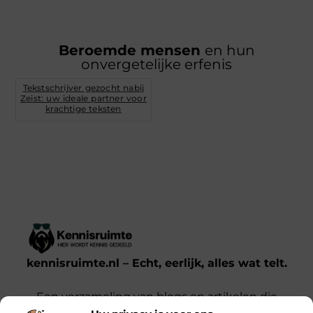
Beroemde mensen
en hun
onvergetelijke erfenis
Tekstschrijver gezocht nabij
Zeist: uw ideale partner voor
krachtige teksten
kennisruimte.nl – Echt, eerlijk, alles wat telt.
Een verzameling van blogs en artikelen die