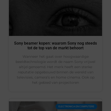
Sony beamer kopen: waarom Sony nog steeds
tot de top van de markt behoort
Wanneer het gaat over hoogwaardige
beeldtechnologie wordt de naam Sony vrijwel
altijd genoemd. Het merk heeft een sterke
reputatie opgebouwd binnen de wereld van
televisies, camera’s en home cinema. Ook op
het gebied van projectoren
ELECTRONICA EN COMPUTERS