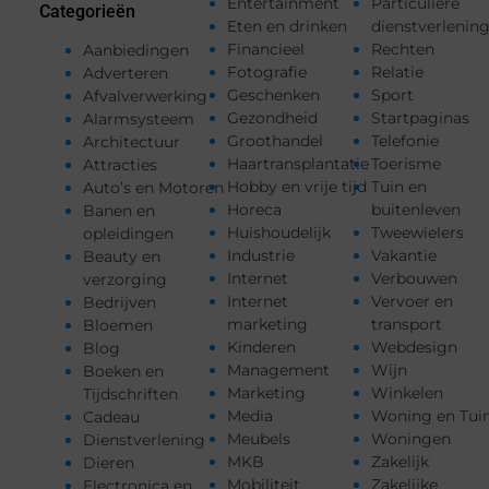
Entertainment
Particuliere
Categorieën
Eten en drinken
dienstverlenin
Financieel
Rechten
Aanbiedingen
Fotografie
Relatie
Adverteren
Geschenken
Sport
Afvalverwerking
Gezondheid
Startpaginas
Alarmsysteem
Groothandel
Telefonie
Architectuur
Haartransplantatie
Toerisme
Attracties
Hobby en vrije tijd
Tuin en
Auto’s en Motoren
Horeca
buitenleven
Banen en
Huishoudelijk
Tweewielers
opleidingen
Industrie
Vakantie
Beauty en
Internet
Verbouwen
verzorging
Internet
Vervoer en
Bedrijven
marketing
transport
Bloemen
Kinderen
Webdesign
Blog
Management
Wijn
Boeken en
Marketing
Winkelen
Tijdschriften
Media
Woning en Tui
Cadeau
Meubels
Woningen
Dienstverlening
MKB
Zakelijk
Dieren
Mobiliteit
Zakelijke
Electronica en