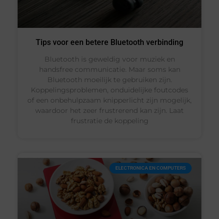
Tips voor een betere Bluetooth verbinding
Bluetooth is geweldig voor muziek en
handsfree communicatie. Maar soms kan
Bluetooth moeilijk te gebruiken zijn.
Koppelingsproblemen, onduidelijke foutcodes
of een onbehulpzaam knipperlicht zijn mogelijk,
waardoor het zeer frustrerend kan zijn. Laat
frustratie de koppeling
ELECTRONICA EN COMPUTERS