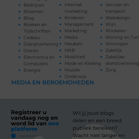
Internet
Vervoer en
Bedrijven
marketing
transport
Bloemen
Kinderen
Webdesign
Blog
Management
Wijn
Boeken en
Marketing
Winkelen
Tijdschriften
Media
Woning en Tui
Cadeau
Meubels
Woningen
Dienstverlening
MKB
Zakelijk
Dieren
Mobiliteit
Zakelijke
Electronica en
Mode en Kleding
dienstverlenin
Computers
Muziek
Zorg
Energie
Onderwijs
MEDIA EN BEROEMDHEDEN
Registreer u
Wil jij jouw blogs
vandaag nog en
delen en een breed
word lid van
ons
publiek bereiken?
platform
Wacht niet langer en