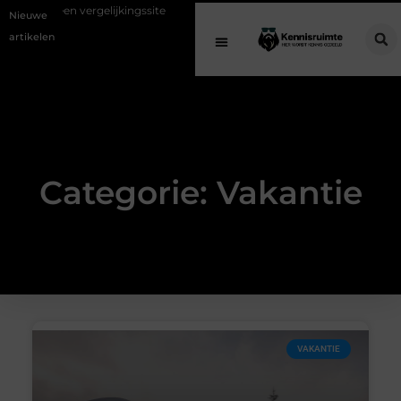
ergelijkingssite
Schenking aan een goed doel: waarom geven belangri
Nieuwe
artikelen
Categorie: Vakantie
VAKANTIE