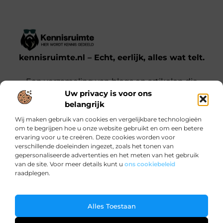
kennisruimte.nl – Echt, eerlijk, alles wat telt.
Een verzameling van blogs en artikelen die
Uw privacy is voor ons
een breed scala aan onderwerpen uit het
belangrijk
dagelijks leven behandelen.
Wij maken gebruik van cookies en vergelijkbare technologieën
om te begrijpen hoe u onze website gebruikt en om een betere
Onze informatie
ervaring voor u te creëren. Deze cookies worden voor
verschillende doeleinden ingezet, zoals het tonen van
Kwalitatieve backlinks: waarom jij ze nodig hebt voor SEO-succes
Verdien Geld met je Website: Zo Doe Je Dat Slim en Effectief
gepersonaliseerde advertenties en het meten van het gebruik
Bericht categorie
van de site. Voor meer details kunt u
ons cookiebeleid
raadplegen.
Ga Naar Bo
Alles Toestaan