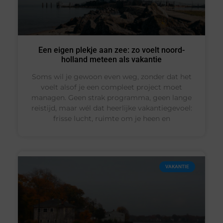
Een eigen plekje aan zee: zo voelt noord-
holland meteen als vakantie
Soms wil je gewoon even weg, zonder dat het
voelt alsof je een compleet project moet
managen. Geen strak programma, geen lange
reistijd, maar wél dat heerlijke vakantiegevoel:
frisse lucht, ruimte om je heen en
VAKANTIE