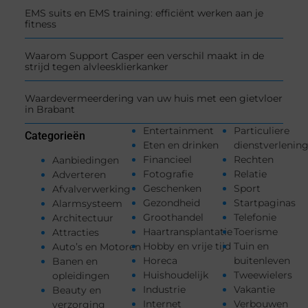
EMS suits en EMS training: efficiënt werken aan je
fitness
Waarom Support Casper een verschil maakt in de
strijd tegen alvleesklierkanker
Waardevermeerdering van uw huis met een gietvloer
in Brabant
Entertainment
Particuliere
Categorieën
Eten en drinken
dienstverlenin
Financieel
Rechten
Aanbiedingen
Fotografie
Relatie
Adverteren
Geschenken
Sport
Afvalverwerking
Gezondheid
Startpaginas
Alarmsysteem
Groothandel
Telefonie
Architectuur
Haartransplantatie
Toerisme
Attracties
Hobby en vrije tijd
Tuin en
Auto’s en Motoren
Horeca
buitenleven
Banen en
Huishoudelijk
Tweewielers
opleidingen
Industrie
Vakantie
Beauty en
Internet
Verbouwen
verzorging