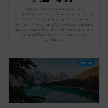
Zon Vakantie Europa Juni
Table of ContentsVakantie Met Gezin
EuropaVakantie Europa CovidVakantie Europa
TipsVakantie EuropaRoadtrip Midden Europa
Archieven – Your Travel GuideKitesurf Vakantie
Europa IJsland IJsland is met geen ander land
te vergelijken. Het eiland is een unieke
combinatie
VAKANTIE