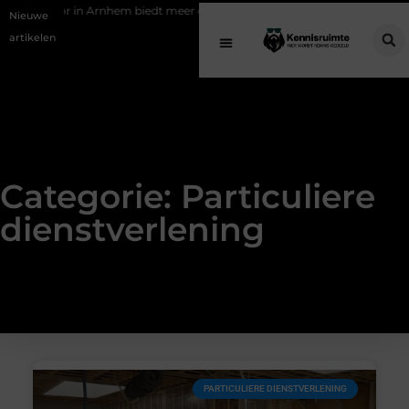
iekantoor in Arnhem biedt meer dan een vergelijkingssite
Schenking 
Nieuwe
artikelen
Categorie: Particuliere
dienstverlening
PARTICULIERE DIENSTVERLENING