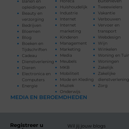
Horeca
buitenleven
Banen en
Huishoudelijk
Tweewielers
opleidingen
Industrie
Vakantie
Beauty en
Internet
Verbouwen
verzorging
Internet
Vervoer en
Bedrijven
marketing
transport
Bloemen
Kinderen
Webdesign
Blog
Management
Wijn
Boeken en
Marketing
Winkelen
Tijdschriften
Media
Woning en Tui
Cadeau
Meubels
Woningen
Dienstverlening
MKB
Zakelijk
Dieren
Mobiliteit
Zakelijke
Electronica en
Mode en Kleding
dienstverlenin
Computers
Muziek
Zorg
Energie
Onderwijs
MEDIA EN BEROEMDHEDEN
Registreer u
Wil jij jouw blogs