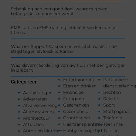
Schenking aan een goed doel: waarom geven
belangrijk is en hoe het werkt
EMS suits en EMS training: efficiënt werken aan je
fitness
Waarom Support Casper een verschil maakt in de
strijd tegen alvleesklierkanker
Waardevermeerdering van uw huis met een gietvloer
in Brabant
Entertainment
Particuliere
Categorieën
Eten en drinken
dienstverlenin
Financieel
Rechten
Aanbiedingen
Fotografie
Relatie
Adverteren
Geschenken
Sport
Afvalverwerking
Gezondheid
Startpaginas
Alarmsysteem
Groothandel
Telefonie
Architectuur
Haartransplantatie
Toerisme
Attracties
Hobby en vrije tijd
Tuin en
Auto’s en Motoren