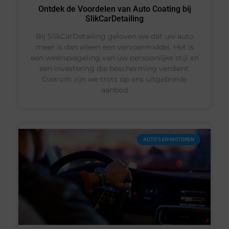
Ontdek de Voordelen van Auto Coating bij
SlikCarDetailing
Bij SlikCarDetailing geloven we dat uw auto
meer is dan alleen een vervoermiddel. Het is
een weerspiegeling van uw persoonlijke stijl en
een investering die bescherming verdient.
Daarom zijn we trots op ons uitgebreide
aanbod
AUTO’S EN MOTOREN