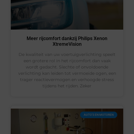
Meer rijcomfort dankzij Philips Xenon
XtremeVision
De kwaliteit van uw voertuigverlichting speelt
een grotere rol in het rijcomfort dan vaak
wordt gedacht. Slechte of onvoldoende
verlichting kan leiden tot vermoeide ogen, een
trager reactievermogen en verhoogde stress
tijdens het rijden. Zeker
AUTO’S EN MOTOREN