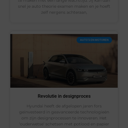
te maken met een lange wachttijd. Jij kan dan
snel je auto theorie examen maken en je hoeft
zelf nergens achteraan,
AUTO’S EN MOTOREN
Revolutie in designproces
Hyundai heeft de afgelopen jaren fors
geïnvesteerd in geavanceerde technologieën
om zijn designprocessen te innoveren. Het
‘ouderwetse’ schetsen met potlood en papier