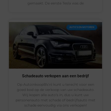
gemaakt. De eerste Tesla was de
AUTO’S EN MOTOREN
Schadeauto verkopen aan een bedrijf
Op AutoinkoopBV.nl kunt u terecht voor een
goed bod op de verkoop van uw schadeauto.
Wij kopen alle auto’s in, dus u kunt uw
personenauto met schade of bedrijfsauto met
schade eenvoudig via ons verkopen!