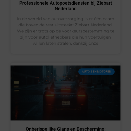
Professionele Autopoetsdiensten bij Ziebart
Nederland
In de wereld van autoverzorging is er één naam
die boven de rest uitsteekt: Ziebart Nederland.
We zijn er trots op de voorkeursbestemming te
zijn voor autoliefhebbers die hun voertuigen
willen laten stralen, dankzij onze
AUTO’S EN MOTOREN
Onberispelijke Glans en Bescherming: