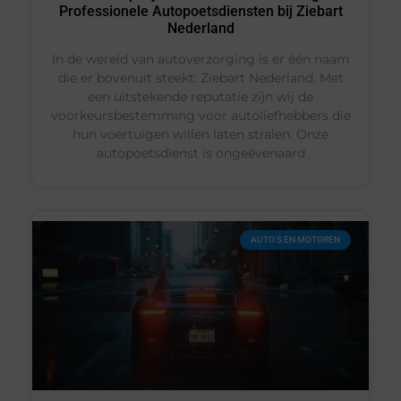
Professionele Autopoetsdiensten bij Ziebart
Nederland
In de wereld van autoverzorging is er één naam
die er bovenuit steekt: Ziebart Nederland. Met
een uitstekende reputatie zijn wij de
voorkeursbestemming voor autoliefhebbers die
hun voertuigen willen laten stralen. Onze
autopoetsdienst is ongeëvenaard
AUTO’S EN MOTOREN