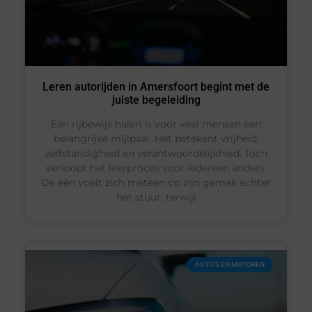
Leren autorijden in Amersfoort begint met de
juiste begeleiding
Een rijbewijs halen is voor veel mensen een
belangrijke mijlpaal. Het betekent vrijheid,
zelfstandigheid en verantwoordelijkheid. Toch
verloopt het leerproces voor iedereen anders.
De één voelt zich meteen op zijn gemak achter
het stuur, terwijl
AUTO’S EN MOTOREN