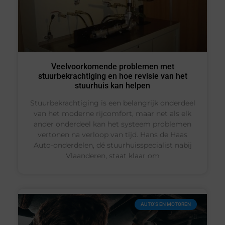
Veelvoorkomende problemen met
stuurbekrachtiging en hoe revisie van het
stuurhuis kan helpen
Stuurbekrachtiging is een belangrijk onderdeel
van het moderne rijcomfort, maar net als elk
ander onderdeel kan het systeem problemen
vertonen na verloop van tijd. Hans de Haas
Auto-onderdelen, dé stuurhuisspecialist nabij
Vlaanderen, staat klaar om
AUTO’S EN MOTOREN