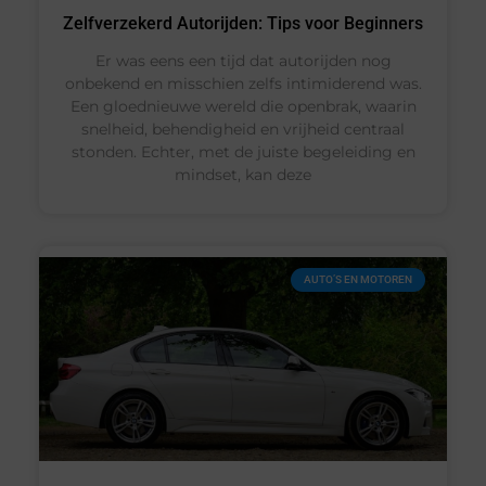
Zelfverzekerd Autorijden: Tips voor Beginners
Er was eens een tijd dat autorijden nog
onbekend en misschien zelfs intimiderend was.
Een gloednieuwe wereld die openbrak, waarin
snelheid, behendigheid en vrijheid centraal
stonden. Echter, met de juiste begeleiding en
mindset, kan deze
AUTO’S EN MOTOREN