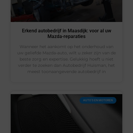
Erkend autobedrijf in Maasdijk: voor al uw
Mazda-reparaties
Wanneer het aankomt op het onderhoud van
uw geliefde Mazda-auto, wilt u zeker zijn van de
beste zorg en expertise. Gelukkig hoeft u niet
verder te zoeken dan Autobedrijf Huisman, het
meest toonaangevende autobedrijf in
AUTO’S EN MOTOREN