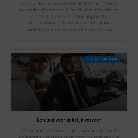
De voordelen van een uitlaat op maat ‍Photo
by AndrezjRembowski On Pixabay Een uitlaat
op maat is een van de belangrijkste
verbeteringen die u aan uw auto kunt
aanbrengen. Hiermee kunt u een unieke
AUTO’S EN MOTOREN
Een taxi voor zakelijk vervoer
De business mensen onder ons hebben veel
contacten. Dit geldt zeker voor de mensen die