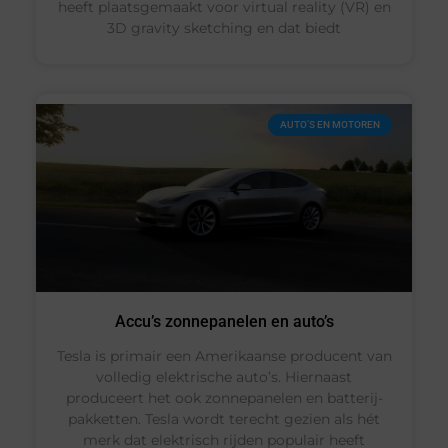
heeft plaatsgemaakt voor virtual reality (VR) en
3D gravity sketching en dat biedt
AUTO’S EN MOTOREN
Accu’s zonnepanelen en auto’s
Tesla is primair een Amerikaanse producent van
volledig elektrische auto’s. Hiernaast
produceert het ook zonnepanelen en batterij-
pakketten. Tesla wordt terecht gezien als hét
merk dat elektrisch rijden populair heeft