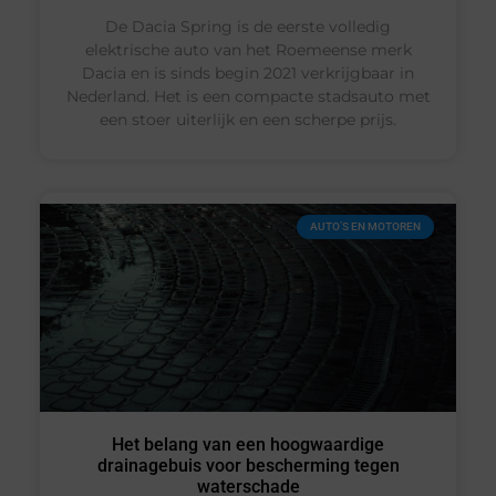
De Dacia Spring is de eerste volledig
elektrische auto van het Roemeense merk
Dacia en is sinds begin 2021 verkrijgbaar in
Nederland. Het is een compacte stadsauto met
een stoer uiterlijk en een scherpe prijs.
AUTO’S EN MOTOREN
Het belang van een hoogwaardige
drainagebuis voor bescherming tegen
waterschade