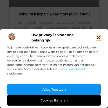
Jethelmen kopen: waar moet je op letten?
Een jethelm kopen is iets wat veel mensen
doen. Een jethelm is een speciaal type helm die
het hoofd omgeeft maar het gezicht volledig
Uw privacy is voor ons
vrij laat. De jethelm is een helm met klassieke
belangrijk
kenmerken en
Wij maken gebruik van cookies en vergelijkbare technologieën
om te begrijpen hoe u onze website gebruikt en om een betere
ervaring voor u te creëren. Deze cookies worden voor
verschillende doeleinden ingezet, zoals het tonen van
gepersonaliseerde advertenties en het meten van het gebruik
AUTO’S EN MOTOREN
van de site. Voor meer details kunt u
ons cookiebeleid
raadplegen.
Ga Naar Bo
Alles Toestaan
Cookies Beheren