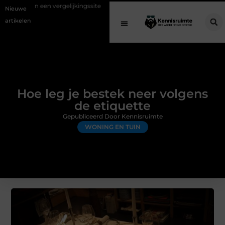
ergelijkingssite
Schenking aan een goed doel: waarom geven belangri
Nieuwe
artikelen
Hoe leg je bestek neer volgens
de etiquette
Gepubliceerd Door Kennisruimte
WONING EN TUIN