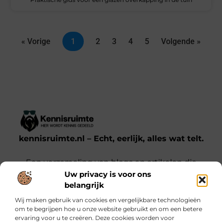
« Vorige
1
2
3
4
5
Volgende »
kennisruimte.nl – Echt, eerlijk, alles wat telt.
Een verzameling van blogs en artikelen die
Uw privacy is voor ons
een breed scala aan onderwerpen uit het
belangrijk
dagelijks leven behandelen.
Wij maken gebruik van cookies en vergelijkbare technologieën
om te begrijpen hoe u onze website gebruikt en om een betere
Onze informatie
ervaring voor u te creëren. Deze cookies worden voor