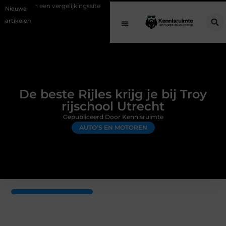
ergelijkingssite
Schenking aan een goed doel: waarom geven belangr
Nieuwe
artikelen
De beste Rijles krijg je bij Troy
rijschool Utrecht
Gepubliceerd Door Kennisruimte
AUTO’S EN MOTOREN