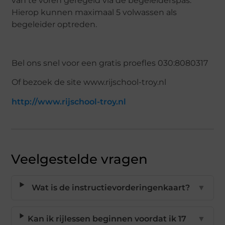
van te voren geregeld via de begeleiderspas.
Hierop kunnen maximaal 5 volwassen als
begeleider optreden.
Bel ons snel voor een gratis proefles 030:8080317
Of bezoek de site www.rijschool-troy.nl
http://www.rijschool-troy.nl
Veelgestelde vragen
Wat is de instructievorderingenkaart?
▼
Kan ik rijlessen beginnen voordat ik 17
▼