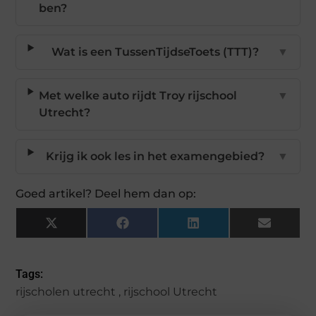
ben?
Wat is een TussenTijdseToets (TTT)?
▼
Met welke auto rijdt Troy rijschool
▼
Utrecht?
Krijg ik ook les in het examengebied?
▼
Goed artikel? Deel hem dan op:
X
Facebook
LinkedIn
Email
(Twitter)
Tags:
rijscholen utrecht
,
rijschool Utrecht