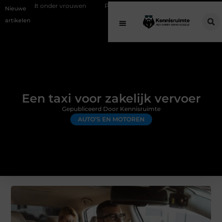
r vrouwen
Pizzasteen voor barbecue: optimaal pizza bakken op een
Nieuwe
artikelen
Een taxi voor zakelijk vervoer
Gepubliceerd Door Kennisruimte
AUTO’S EN MOTOREN