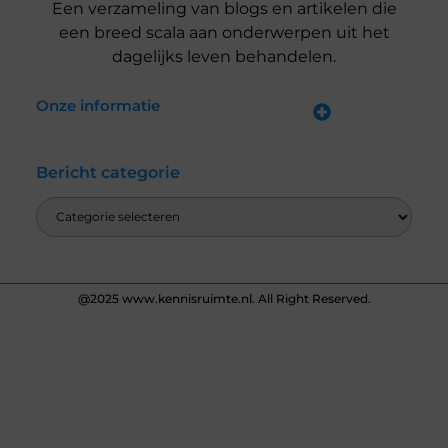
Een verzameling van blogs en artikelen die
een breed scala aan onderwerpen uit het
dagelijks leven behandelen.
Onze informatie
Kwalitatieve backlinks: waarom jij ze nodig hebt voor SEO-succes
Verdien Geld met je Website: Zo Doe Je Dat Slim en Effectief
Bericht categorie
@2025 www.kennisruimte.nl. All Right Reserved.