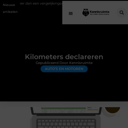
en vergelijkingssite
Schenking aan een goed doel: waarom geven bela
Nieuwe
artikelen
Kilometers declareren
Gepubliceerd Door Kennisruimte
AUTO’S EN MOTOREN