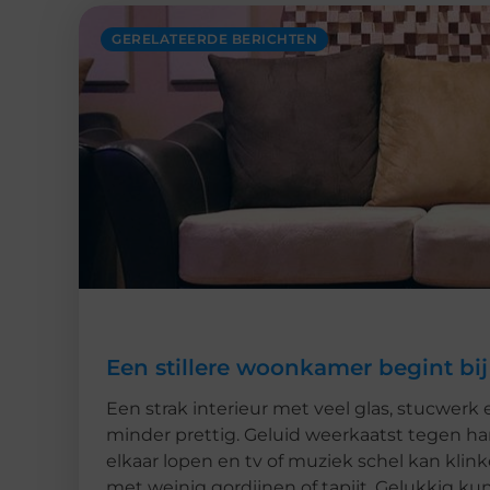
GERELATEERDE BERICHTEN
Een stillere woonkamer begint bij
Een strak interieur met veel glas, stucwerk 
minder prettig. Geluid weerkaatst tegen h
elkaar lopen en tv of muziek schel kan kli
met weinig gordijnen of tapijt. Gelukkig k