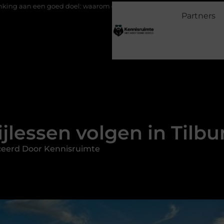
el: waarom geven belangrijk is en hoe het werkt
EMS suits en E
Partners
ijlessen volgen in Tilbu
ceerd Door Kennisruimte