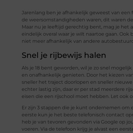
Jarenlang ben je afhankelijk geweest van een
de weersomstandigheden waren, dit waren de s
Maar nu je leeftijd gerechtig bent, mag je het 
eindelijk overal waar je wilt naartoe gaan. O
niet meer afhankelijk van andere autobestuurd
Snel je rijbewijs halen
Als je 18 bent geworden, wil je zo snel mogelijk 
en onafhankelijk genieten. Door het kiezen van
sneller het traject doorlopen en sneller nieuw
echter lastig zijn, daar er per stad meerdere ri
eisen die een rijschool moet hebben. Let ook op
Er zijn 3 stappen die je kunt ondernemen om ee
eerste kun je het beste telefonisch contact op
heb je van tevoren gevonden via Google op jou
voeren. Via de telefoon krijg je alvast een eers