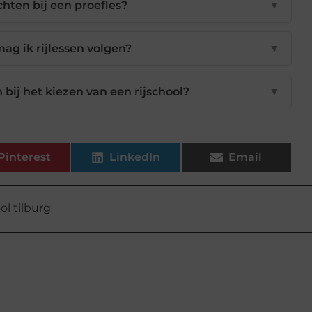
hten bij een proefles?
▼
mag ik rijlessen volgen?
▼
 bij het kiezen van een rijschool?
▼
Pinterest
LinkedIn
Email
ool tilburg