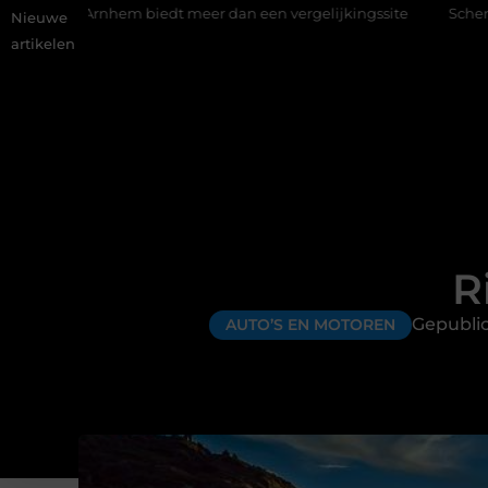
iedt meer dan een vergelijkingssite
Schenking aan een goed do
Nieuwe
artikelen
R
Gepubli
AUTO’S EN MOTOREN