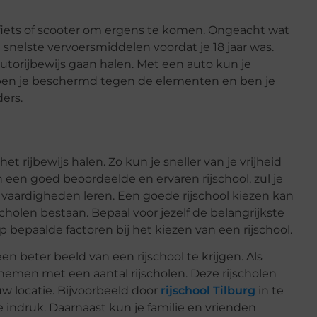
 fiets of scooter om ergens te komen. Ongeacht wat
nelste vervoersmiddelen voordat je 18 jaar was.
autorijbewijs gaan halen. Met een auto kun je
ok ben je beschermd tegen de elementen en ben je
ers.
het rijbewijs halen. Zo kun je sneller van je vrijheid
 een goed beoordeelde en ervaren rijschool, zul je
e vaardigheden leren. Een goede rijschool kiezen kan
jscholen bestaan. Bepaal voor jezelf de belangrijkste
 bepaalde factoren bij het kiezen van een rijschool.
n beter beeld van een rijschool te krijgen. Als
nemen met een aantal rijscholen. Deze rijscholen
w locatie. Bijvoorbeeld door
rijschool Tilburg
in te
te indruk. Daarnaast kun je familie en vrienden