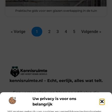
Praktische gids voor een glazen overkapping in de tuin
« Vorige
1
2
3
4
5
Volgende »
kennisruimte.nl – Echt, eerlijk, alles wat telt.
Een verzameling van blogs en artikelen die
Uw privacy is voor ons
een breed scala aan onderwerpen uit het
belangrijk
dagelijks leven behandelen.
Wij maken gebruik van cookies en vergelijkbare technologieën