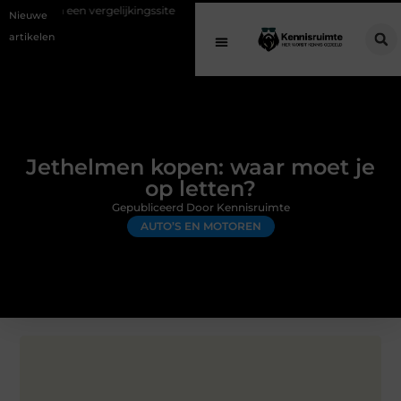
ergelijkingssite
Schenking aan een goed doel: waarom geven belangri
Nieuwe
artikelen
Jethelmen kopen: waar moet je
op letten?
Gepubliceerd Door Kennisruimte
AUTO’S EN MOTOREN