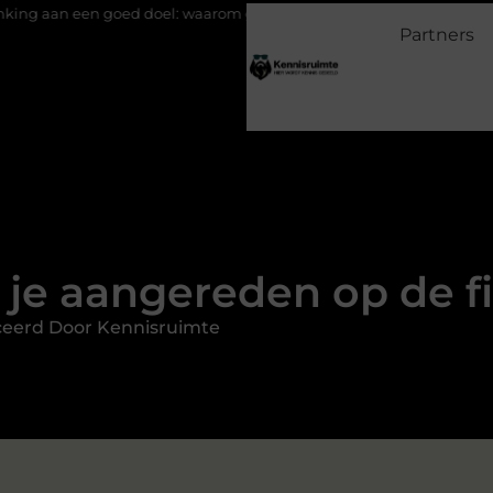
d doel: waarom geven belangrijk is en hoe het werkt
EMS suits 
Partners
 je aangereden op de fi
ceerd Door Kennisruimte