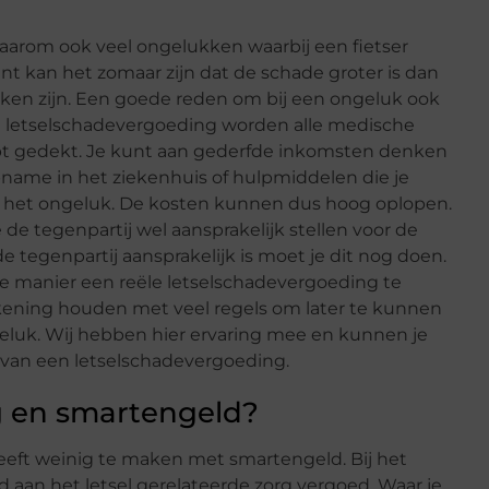
daarom ook veel ongelukken waarbij een fietser
ent kan het zomaar zijn dat de schade groter is dan
kken zijn. Een goede reden om bij een ongeluk ook
n letselschadevergoeding worden alle medische
t gedekt. Je kunt aan gederfde inkomsten denken
name in het ziekenhuis of hulpmiddelen die je
ij het ongeluk. De kosten kunnen dus hoog oplopen.
de tegenpartij wel aansprakelijk stellen voor de
 de tegenpartij aansprakelijk is moet je dit nog doen.
ie manier een reële letselschadevergoeding te
 rekening houden met veel regels om later te kunnen
geluk. Wij hebben hier ervaring mee en kunnen je
n van een letselschadevergoeding.
g en smartengeld?
eeft weinig te maken met smartengeld. Bij het
 aan het letsel gerelateerde zorg vergoed. Waar je