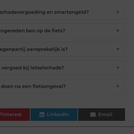
selschadevergoeding en smartengeld?
▼
aangereden ben op de fiets?
▼
egenpartij aansprakelijk is?
▼
vergoed bij letselschade?
▼
e doen na een fietsongeval?
▼
Pinterest
LinkedIn
Email