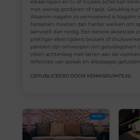
elkaar lopen en tv of muziek schel kan kli
met weinig gordijnen of tapijt. Gelukkig k
Waarom nagalm zo vermoeiend is Nagalm is 
hersenen moeten dan harder werken om sp
aanvoelt dan nodig. Een betere akoestiek z
prettiger sfeer tijdens bezoek of thuiswer
panelen zijn ontworpen om geluidsgolven de
vilten achterlaag met latten aan de voorkan
reflecties van spraak en alledaagse geluiden
GEPUBLICEERD DOOR KENNISRUIMTE.NL
BLOG