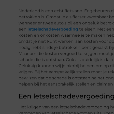
Nederland is een echt fietsland. Er gebeuren 
betrokken is. Omdat je als fietser kwetsbaar b
wanneer er twee auto’s bij een ongeluk betro
een
letselschadevergoeding
te eisen. Met ee
kosten en onkosten waarmee je te maken heb
omdat je niet kunt werken, aan kosten voor op
nodig hebt sinds je betrokken bent geraakt b
Maar om die kosten vergoed te krijgen moet je 
schade die is ontstaan. Ook als duidelijk is dat
Gelukkig kunnen wij je hierbij helpen om op d
krijgen. Bij het aansprakelijk stellen moet je
bewijzen dat de schade is ontstaan na het on
helpen bij het aansprakelijk stellen en claime
Een letselschadevergoedin
Het krijgen van een letselschadevergoeding h
vergoeden van letselschade worden uitsluitend