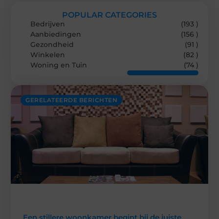
POPULAR CATEGORIES
Bedrijven
(193 )
Aanbiedingen
(156 )
Gezondheid
(91 )
Winkelen
(82 )
Woning en Tuin
(74 )
GERELATEERDE BERICHTEN
Een stillere woonkamer begint bij de juiste