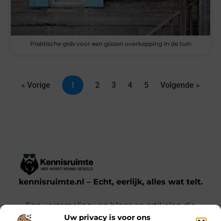
Praktische gids voor een glazen overkapping in de tuin
« Vorige
1
2
3
4
5
Volgende »
kennisruimte.nl – Echt, eerlijk, alles wat telt.
Een verzameling van blogs en artikelen die
Uw privacy is voor ons
een breed scala aan onderwerpen uit het