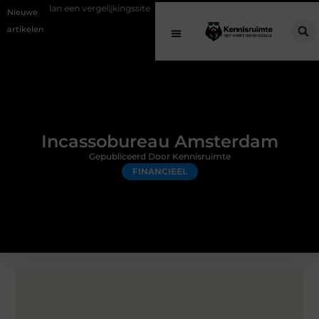
een vergelijkingssite
Schenking aan een goed doel: waarom geven bel
Nieuwe
artikelen
Incassobureau Amsterdam
Gepubliceerd Door Kennisruimte
FINANCIEEL