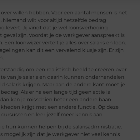
over willen hebben. Voor een aantal mensen is het
 Niemand wilt voor altijd hetzelfde bedrag
 levert. Jij vindt dat je wel loonsverhoging
het geval zijn. Voordat je de werkgever aanspreek
t
is
n
. Een loonwijzer vertelt je alles over salaris en loon.
egelingen kan dit een vervelend klusje zijn. Er zijn
n.
verstandig om een realistisch beeld te
cre
ë
ren
over
gte van je salaris en daarin kunnen onderhandelen.
ld salaris krijgen. Maar aan de andere kant moet je
bedrag. Als er na een lange tijd geen actie is
, dan kan je misschien beter een andere baan
ijkheden krijgt met een andere
fun
ctie. Op deze
ursussen en leer jezelf meer kennis aan.
ie hun kunnen helpen bij de salarisadministratie.
us mogelijk zijn dat je werkgever niet veel kennis