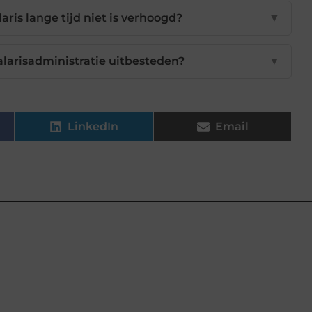
aris lange tijd niet is verhoogd?
▼
alarisadministratie uitbesteden?
▼
LinkedIn
Email