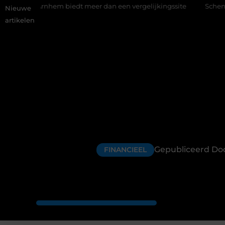
m biedt meer dan een vergelijkingssite
Schenking aan een goed
Nieuwe
artikelen
Gepubliceerd Do
FINANCIEEL