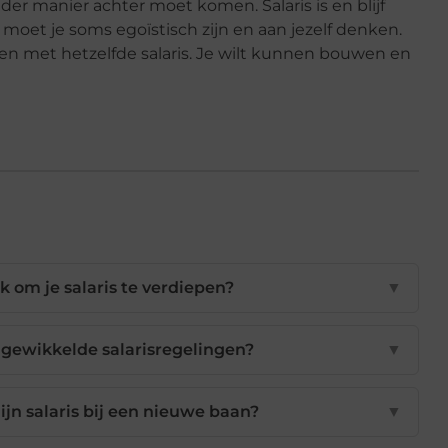
ander manier achter moet komen.
Salaris is en blijf
h moet je soms
ego
ï
stisch
zijn en aan jezelf denken.
tten met hetzelfde salaris. Je wilt kunnen bouwen en
k om je salaris te verdiepen?
▼
gewikkelde salarisregelingen?
▼
jn salaris bij een nieuwe baan?
▼