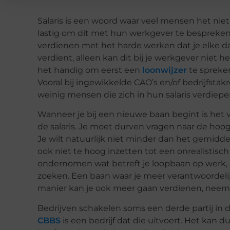
Salaris is
een woord waar veel mensen het niet 
lastig om dit met hun werkgever te bespreken.
verdienen met het harde werken dat je elke dag
verdient, alleen kan dit bij je werkgever niet 
het handig om eerst een
loonwijzer
te spreke
Vooral bij ingewikkelde
CAO’s
en/of bedrijfstakr
weinig mensen die zich in hun salaris verdiepe
Wanneer je bij een nieuwe baan begint is het 
de salaris. Je moet durven vragen naar de hoo
Je wilt natuurlijk niet minder dan het gemidde
ook niet te hoog inzetten tot een onrealistisch 
ondernomen wat betreft je
loopbaan op werk
zoeken. Een baan waar je meer verantwoordel
manier kan je ook meer gaan verdienen, neem c
Bedrijven schakelen soms een derde partij in d
CBBS
is een bedrijf dat die uitvoert. Het kan d