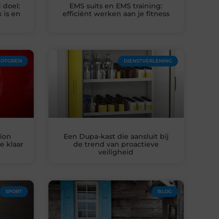
 doel:
EMS suits en EMS training:
 is en
efficiënt werken aan je fitness
MOTOREN
DIENSTVERLENING
ion
Een Dupa-kast die aansluit bij
e klaar
de trend van proactieve
veiligheid
SPORT
BLOG