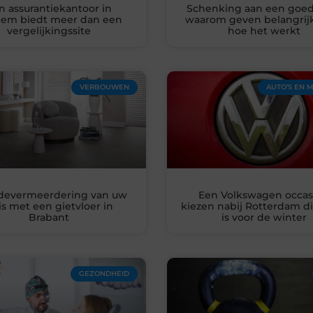
n assurantiekantoor in
Schenking aan een goed
em biedt meer dan een
waarom geven belangrijk
vergelijkingssite
hoe het werkt
VERBOUWEN
AUTO’S EN 
devermeerdering van uw
Een Volkswagen occas
is met een gietvloer in
kiezen nabij Rotterdam di
Brabant
is voor de winter
GEZONDHEID