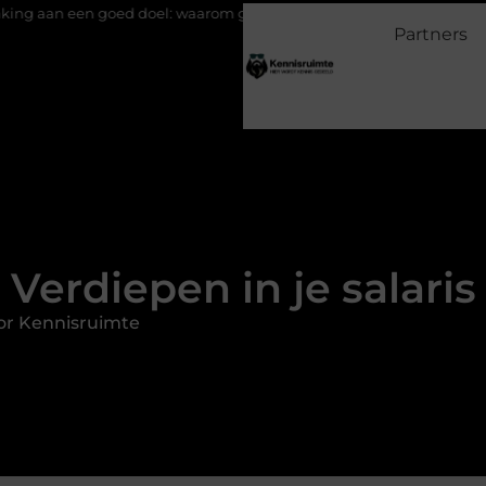
 doel: waarom geven belangrijk is en hoe het werkt
EMS suits 
Partners
Verdiepen in je salaris
or Kennisruimte