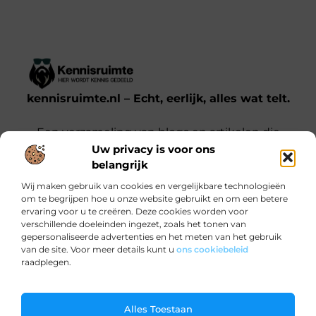
kennisruimte.nl – Echt, eerlijk, alles wat telt.
Een verzameling van blogs en artikelen die
Uw privacy is voor ons
een breed scala aan onderwerpen uit het
belangrijk
dagelijks leven behandelen.
Wij maken gebruik van cookies en vergelijkbare technologieën
om te begrijpen hoe u onze website gebruikt en om een betere
Onze informatie
ervaring voor u te creëren. Deze cookies worden voor
verschillende doeleinden ingezet, zoals het tonen van
Kwalitatieve backlinks: waarom jij ze nodig hebt voor SEO-succes
Verdien Geld met je Website: Zo Doe Je Dat Slim en Effectief
gepersonaliseerde advertenties en het meten van het gebruik
Bericht categorie
van de site. Voor meer details kunt u
ons cookiebeleid
raadplegen.
Ga Naar Bo
Alles Toestaan