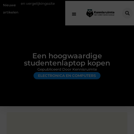
gelijkingssite
Schenking aan een goed doel: waarom geven belangrijk
Nieuwe
artikelen
Een hoogwaardige
studentenlaptop kopen
Gepubliceerd Door Kennisruimte
ELECTRONICA EN COMPUTERS