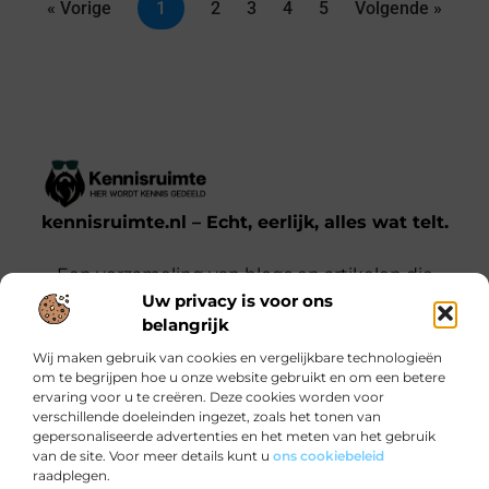
« Vorige
1
2
3
4
5
Volgende »
kennisruimte.nl – Echt, eerlijk, alles wat telt.
Een verzameling van blogs en artikelen die
Uw privacy is voor ons
een breed scala aan onderwerpen uit het
belangrijk
dagelijks leven behandelen.
Wij maken gebruik van cookies en vergelijkbare technologieën
om te begrijpen hoe u onze website gebruikt en om een betere
Onze informatie
ervaring voor u te creëren. Deze cookies worden voor
verschillende doeleinden ingezet, zoals het tonen van
Kwalitatieve backlinks: waarom jij ze nodig hebt voor SEO-succes
Verdien Geld met je Website: Zo Doe Je Dat Slim en Effectief
gepersonaliseerde advertenties en het meten van het gebruik
Bericht categorie
van de site. Voor meer details kunt u
ons cookiebeleid
raadplegen.