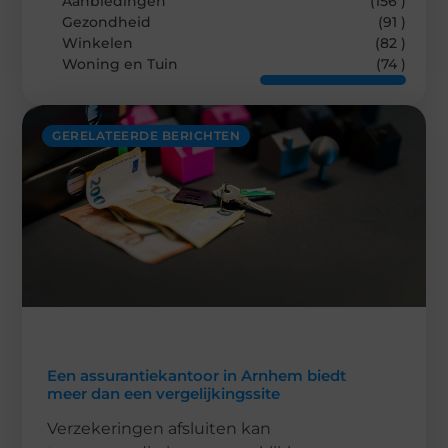
Aanbiedingen
(156 )
Gezondheid
(91 )
Winkelen
(82 )
Woning en Tuin
(74 )
GERELATEERDE BERICHTEN
Een assurantiekantoor in Arnhem biedt
meer dan een vergelijkingssite
Verzekeringen afsluiten kan