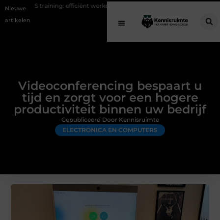
ing: efficiënt werken aan je fitness
Waarom Support Casper een verschi
Nieuwe
artikelen
Videoconferencing bespaart u
tijd en zorgt voor een hogere
productiviteit binnen uw bedrijf
Gepubliceerd Door Kennisruimte
ELECTRONICA EN COMPUTERS