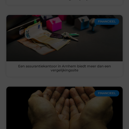
FINANCIEEL
Een assurantiekantoor in Arnhem biedt meer dan een
vergelijkingssite
FINANCIEEL