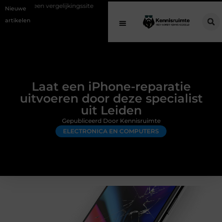
gelijkingssite
Schenking aan een goed doel: waarom geven belangrij
Nieuwe
artikelen
Laat een iPhone-reparatie
uitvoeren door deze specialist
uit Leiden
Gepubliceerd Door Kennisruimte
ELECTRONICA EN COMPUTERS