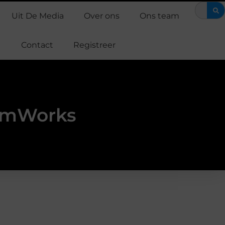
et werkt
EMS suits en EMS training: efficiënt werken aan je fitnes
Uit De Media
Over ons
Ons team
Contact
Registreer
oomWorks