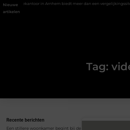
urantiekantoor in Arnhem biedt meer dan een vergelijkingssite
Nieuwe
artikelen
Tag: vi
Recente berichten
Een stillere woonkamer begint bij de