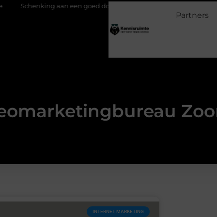
Schenking aan een goed doel: waarom geven belangrijk is en hoe h
Partners
deomarketingbureau Z
INTERNET MARKETING