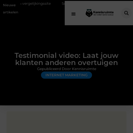
ijkingssite
Schenking aan een goed doel: waarom geven belangrijk is
Nieuwe
artikelen
Testimonial video: Laat jouw
klanten anderen overtuigen
Gepubliceerd Door Kennisruimte
INTERNET MARKETING