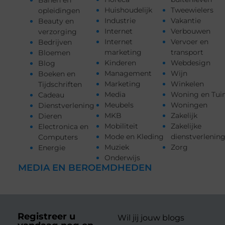
Banen en
Huishoudelijk
Tweewielers
opleidingen
Industrie
Vakantie
Beauty en
Internet
Verbouwen
verzorging
Internet
Vervoer en
Bedrijven
marketing
transport
Bloemen
Kinderen
Webdesign
Blog
Management
Wijn
Boeken en
Marketing
Winkelen
Tijdschriften
Media
Woning en Tui
Cadeau
Meubels
Woningen
Dienstverlening
MKB
Zakelijk
Dieren
Mobiliteit
Zakelijke
Electronica en
Mode en Kleding
dienstverlenin
Computers
Muziek
Zorg
Energie
Onderwijs
MEDIA EN BEROEMDHEDEN
Registreer u
Wil jij jouw blogs