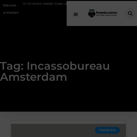
ekantoor in Arnhem biedt meer dan een vergelijkingssite
Schenking a
Nieuwe
artikelen
Tag: Incassobureau
Amsterdam
FINANCIEEL