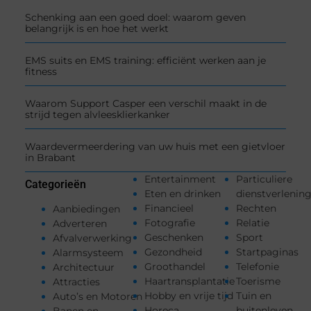
Schenking aan een goed doel: waarom geven
belangrijk is en hoe het werkt
EMS suits en EMS training: efficiënt werken aan je
fitness
Waarom Support Casper een verschil maakt in de
strijd tegen alvleesklierkanker
Waardevermeerdering van uw huis met een gietvloer
in Brabant
Entertainment
Particuliere
Categorieën
Eten en drinken
dienstverlenin
Financieel
Rechten
Aanbiedingen
Fotografie
Relatie
Adverteren
Geschenken
Sport
Afvalverwerking
Gezondheid
Startpaginas
Alarmsysteem
Groothandel
Telefonie
Architectuur
Haartransplantatie
Toerisme
Attracties
Hobby en vrije tijd
Tuin en
Auto’s en Motoren
Horeca
buitenleven