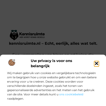
kennisruimte.nl – Echt, eerlijk, alles wat telt.
Een verzameling van blogs en artikelen die
een breed scala aan onderwerpen uit het
Uw privacy is voor ons
belangrijk
dagelijks leven behandelen.
Wij maken gebruik van cookies en vergelijkbare technologieën
om te begrijpen hoe u onze website gebruikt en om een betere
Onze informatie
ervaring voor u te creëren. Deze cookies worden voor
verschillende doeleinden ingezet, zoals het tonen van
Kwalitatieve backlinks: waarom jij ze nodig hebt voor SEO-succes
Verdien Geld met je Website: Zo Doe Je Dat Slim en Effectief
gepersonaliseerde advertenties en het meten van het gebruik
Bericht categorie
van de site. Voor meer details kunt u
ons cookiebeleid
raadplegen.