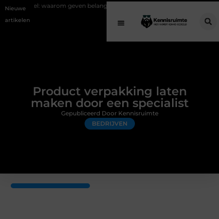
 waarom geven belangrijk is en hoe het werkt
EMS suits en EMS trainin
Nieuwe
artikelen
Product verpakking laten
maken door een specialist
Gepubliceerd Door Kennisruimte
BEDRIJVEN