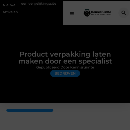
ergelijkingssite
Schenking aan een goed doel: waarom geven belangri
Nieuwe
artikelen
Product verpakking laten
maken door een specialist
Gepubliceerd Door Kennisruimte
BEDRIJVEN