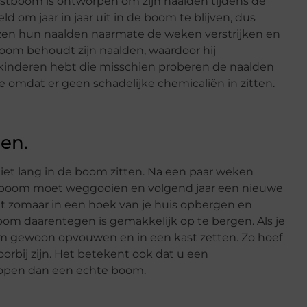
rstboom is ontworpen om zijn naalden tijdens de
 om jaar in jaar uit in de boom te blijven, dus
zen hun naalden naarmate de weken verstrijken en
oom behoudt zijn naalden, waardoor hij
ge kinderen hebt die misschien proberen de naalden
 omdat er geen schadelijke chemicaliën in zitten.
gen.
iet lang in de boom zitten. Na een paar weken
 de boom moet weggooien en volgend jaar een nieuwe
t zomaar in een hoek van je huis opbergen en
boom daarentegen is gemakkelijk op te bergen. Als je
em gewoon opvouwen en in een kast zetten. Zo hoef
orbij zijn. Het betekent ook dat u een
kopen dan een echte boom.