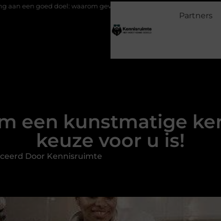
oel: waarom geven belangrijk is en hoe het werkt
EMS suits en 
Partners
m een kunstmatige ke
keuze voor u is!
ceerd Door Kennisruimte