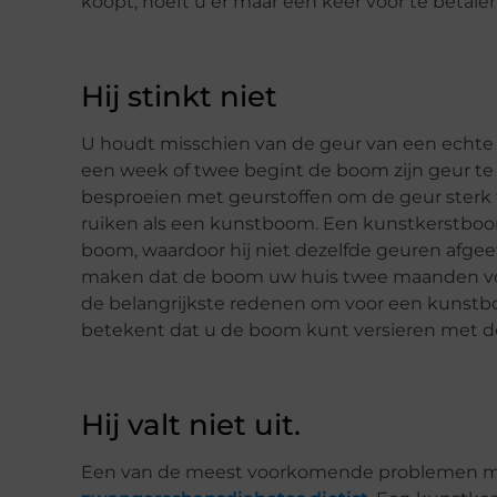
koopt, hoeft u er maar één keer voor te betalen
Hij stinkt niet
U houdt misschien van de geur van een echte k
een week of twee begint de boom zijn geur te 
besproeien met geurstoffen om de geur sterk t
ruiken als een kunstboom. Een kunstkerstboom
boom, waardoor hij niet dezelfde geuren afgeef
maken dat de boom uw huis twee maanden voor 
de belangrijkste redenen om voor een kunstbo
betekent dat u de boom kunt versieren met de 
Hij valt niet uit.
Een van de meest voorkomende problemen met 