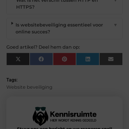
Wat is het verschil tussen HTTP en
▼
HTTPS?
Is websitebeveiliging essentieel voor
▼
online succes?
Goed artikel? Deel hem dan op:
X
Facebook
Pinterest
LinkedIn
Email
(Twitter)
Tags:
Website beveiliging
Stuur ons een bericht en we reageren snel!