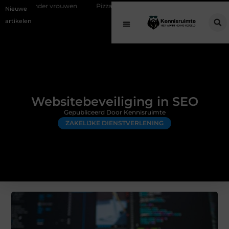
rouwen
Pizzasteen voor barbecue: optimaal pizza bakken op een Bas
Nieuwe
artikelen
Websitebeveiliging in SEO
Gepubliceerd Door Kennisruimte
ZAKELIJKE DIENSTVERLENING