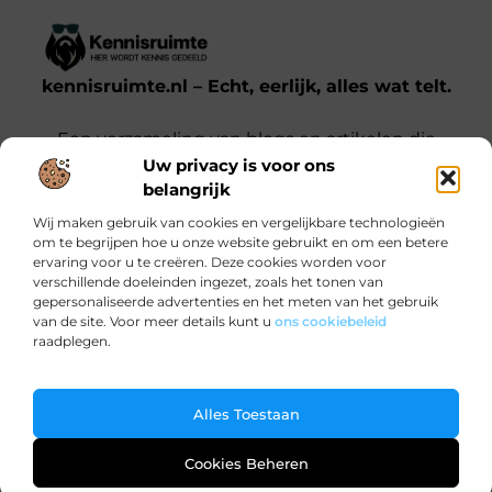
kennisruimte.nl – Echt, eerlijk, alles wat telt.
Een verzameling van blogs en artikelen die
Uw privacy is voor ons
een breed scala aan onderwerpen uit het
belangrijk
dagelijks leven behandelen.
Wij maken gebruik van cookies en vergelijkbare technologieën
om te begrijpen hoe u onze website gebruikt en om een betere
Onze informatie
ervaring voor u te creëren. Deze cookies worden voor
verschillende doeleinden ingezet, zoals het tonen van
Kwalitatieve backlinks: waarom jij ze nodig hebt voor SEO-succes
Verdien Geld met je Website: Zo Doe Je Dat Slim en Effectief
gepersonaliseerde advertenties en het meten van het gebruik
Bericht categorie
van de site. Voor meer details kunt u
ons cookiebeleid
raadplegen.
Ga Naar Bo
Alles Toestaan
@2025 www.kennisruimte.nl. All Right Reserved.
Cookies Beheren