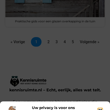
Praktische gids voor een glazen overkapping in de tuin
« Vorige
1
2
3
4
5
Volgende »
kennisruimte.nl – Echt, eerlijk, alles wat telt.
Een verzameling van blogs en artikelen die
Uw privacy is voor ons
een breed scala aan onderwerpen uit het