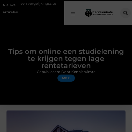
elijkingssite
Schenking aan een goed doel: waarom geven belangrijk 
Nieuwe
artikelen
Tips om online een studielening
te krijgen tegen lage
rentetarieven
Gepubliceerd Door Kennisruimte
MKB