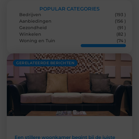
POPULAR CATEGORIES
Bedrijven
(193 )
Aanbiedingen
(156 )
Gezondheid
(91 )
Winkelen
(82 )
Woning en Tuin
(74 )
GERELATEERDE BERICHTEN
Een stillere woonkamer begint bij de juiste