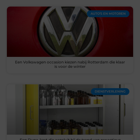
AUTO’S EN MOTOREN
Een Volkswagen occasion kiezen nabij Rotterdam die klaar
is voor de winter
DIENSTVERLENING
Een Dupa-kast die aansluit bij de trend van proactieve