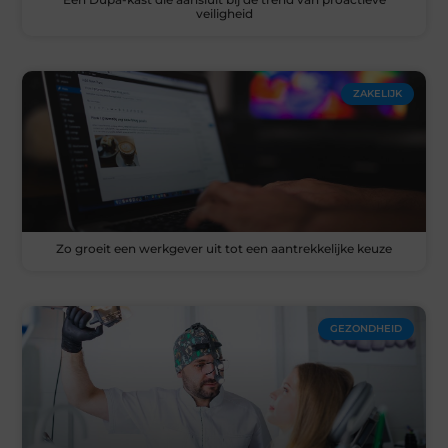
veiligheid
ZAKELIJK
Zo groeit een werkgever uit tot een aantrekkelijke keuze
GEZONDHEID