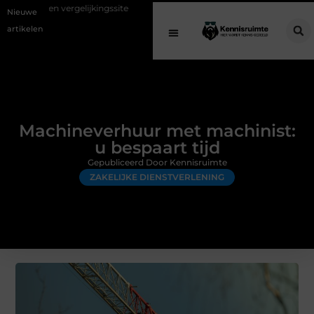
elijkingssite
Schenking aan een goed doel: waarom geven belangrijk 
Nieuwe
artikelen
Machineverhuur met machinist:
u bespaart tijd
Gepubliceerd Door Kennisruimte
ZAKELIJKE DIENSTVERLENING