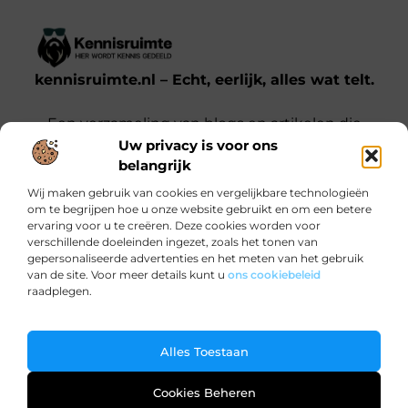
kennisruimte.nl – Echt, eerlijk, alles wat telt.
Een verzameling van blogs en artikelen die
Uw privacy is voor ons
een breed scala aan onderwerpen uit het
belangrijk
dagelijks leven behandelen.
Wij maken gebruik van cookies en vergelijkbare technologieën
om te begrijpen hoe u onze website gebruikt en om een betere
Onze informatie
ervaring voor u te creëren. Deze cookies worden voor
verschillende doeleinden ingezet, zoals het tonen van
Kwalitatieve backlinks: waarom jij ze nodig hebt voor SEO-succes
Verdien Geld met je Website: Zo Doe Je Dat Slim en Effectief
gepersonaliseerde advertenties en het meten van het gebruik
Bericht categorie
van de site. Voor meer details kunt u
ons cookiebeleid
raadplegen.
Ga Naar Bo
Alles Toestaan
@2025 www.kennisruimte.nl. All Right Reserved.
Cookies Beheren