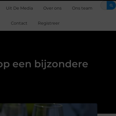
MS training: efficiënt werken aan je fitness
Waarom Support Casp
Uit De Media
Over ons
Ons team
Contact
Registreer
op een bijzondere