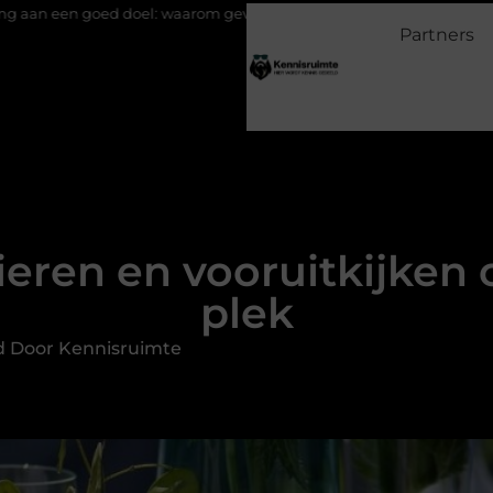
el: waarom geven belangrijk is en hoe het werkt
EMS suits en E
Partners
eren en vooruitkijken 
plek
d Door Kennisruimte