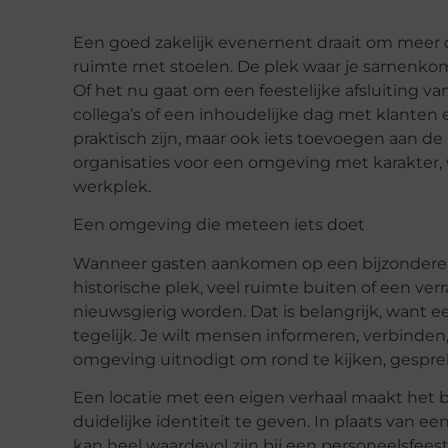
Een goed zakelijk evenement draait om meer
ruimte met stoelen. De plek waar je samenkomt
Of het nu gaat om een feestelijke afsluiting v
collega’s of een inhoudelijke dag met klanten 
praktisch zijn, maar ook iets toevoegen aan de
organisaties voor een omgeving met karakter
werkplek.
Een omgeving die meteen iets doet
Wanneer gasten aankomen op een bijzondere lo
historische plek, veel ruimte buiten of een ve
nieuwsgierig worden. Dat is belangrijk, want 
tegelijk. Je wilt mensen informeren, verbinde
omgeving uitnodigt om rond te kijken, gespre
Een locatie met een eigen verhaal maakt het
duidelijke identiteit te geven. In plaats van ee
kan heel waardevol zijn bij een personeelsfee