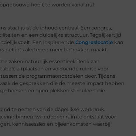
ig opgebouwd hoeft te worden vanaf nul.
ms staat juist de inhoud centraal. Een congres,
liteiten en een duidelijke structuur. Tegelijkertijd
andelijk voelt. Een inspirerende
Congreslocatie
kan
 net iets alerter en meer betrokken maakt.
che zaken natuurlijk essentieel. Denk aan
tabele zitplaatsen en voldoende ruimte voor
er tussen de programmaonderdelen door. Tijdens
 vaak de gesprekken die de meeste impact hebben.
tige hoeken en open plekken stimuleert die
stand te nemen van de dagelijkse werkdruk.
eving binnen, waardoor er ruimte ontstaat voor
dagen, kennissessies en bijeenkomsten waarbij