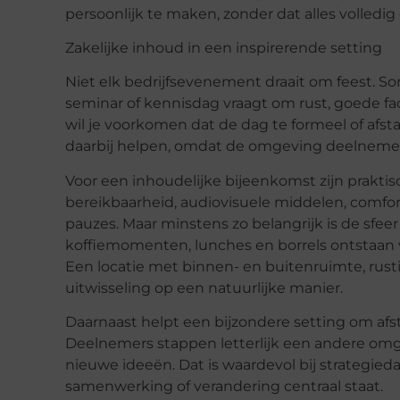
persoonlijk te maken, zonder dat alles volled
Zakelijke inhoud in een inspirerende setting
Niet elk bedrijfsevenement draait om feest. So
seminar of
kennisdag
vraagt om rust, goede faci
wil je voorkomen dat de dag te formeel of afst
daarbij helpen, omdat de omgeving deelnemers
Voor een inhoudelijke bijeenkomst zijn praktis
bereikbaarheid, audiovisuele middelen, comfor
pauzes. Maar minstens zo belangrijk is de sfe
koffiemomenten, lunches en borrels ontstaan
Een locatie met binnen- en buitenruimte, rus
uitwisseling op een natuurlijke manier.
Daarnaast helpt een bijzondere setting om af
Deelnemers stappen letterlijk een andere omg
nieuwe ideeën. Dat is waardevol bij strategie
samenwerking of verandering centraal staat.