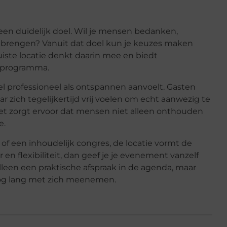
en duidelijk doel. Wil je mensen bedanken,
aar brengen? Vanuit dat doel kun je keuzes maken
juiste locatie denkt daarin mee en biedt
t programma.
wel professioneel als ontspannen aanvoelt. Gasten
 zich tegelijkertijd vrij voelen om echt aanwezig te
Het zorgt ervoor dat mensen niet alleen onthouden
e.
of een inhoudelijk congres, de locatie vormt de
r en flexibiliteit, dan geef je je evenement vanzelf
een een praktische afspraak in de agenda, maar
s nog lang met zich meenemen.