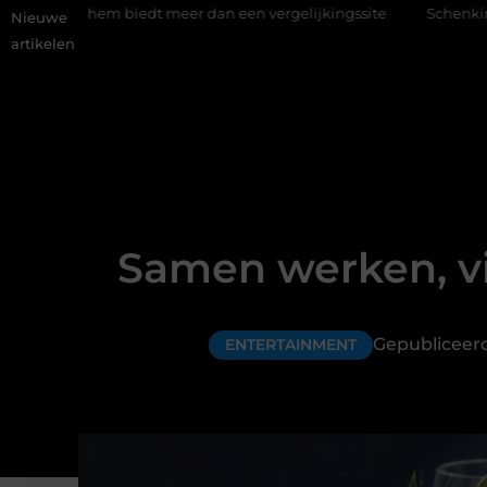
iedt meer dan een vergelijkingssite
Schenking aan een goed do
Nieuwe
artikelen
Samen werken, vi
Gepubliceer
ENTERTAINMENT