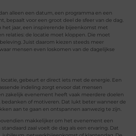
 dan alleen een datum, een programma en een
, bepaalt voor een groot deel de sfeer van de dag.
an het jaar, een inspirerende bijeenkomst met
en relaties: de locatie moet kloppen. Die moet
 beleving. Juist daarom kiezen steeds meer
, waar mensen even loskomen van de dagelijkse
catie, gebeurt er direct iets met de energie. Een
rrassende indeling zorgt ervoor dat mensen
een zakelijk evenement heeft vaak meerdere doelen
n, bedanken of motiveren. Dat lukt beter wanneer de
kken aan te gaan en ontspannen aanwezig te zijn.
 bovendien makkelijker om het evenement een
n standaard zaal voelt de dag als een ervaring. Dat
st, jubileum, netwerkbijeenkomst of klantendag. De