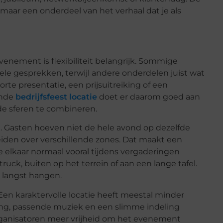
 maar een onderdeel van het verhaal dat je als
evenement is flexibiliteit belangrijk. Sommige
e gesprekken, terwijl andere onderdelen juist wat
te presentatie, een prijsuitreiking of een
ende
bedrijfsfeest locatie
doet er daarom goed aan
de sferen te combineren.
. Gasten hoeven niet de hele avond op dezelfde
eiden over verschillende zones. Dat maakt een
e elkaar normaal vooral tijdens vergaderingen
uck, buiten op het terrein of aan een lange tafel.
 langst hangen.
 Een karaktervolle locatie heeft meestal minder
ting, passende muziek en een slimme indeling
organisatoren meer vrijheid om het evenement