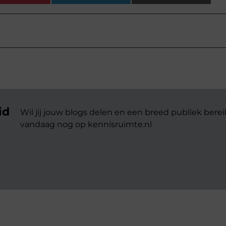
id
Wil jij jouw blogs delen en een breed publiek berei
vandaag nog op kennisruimte.nl