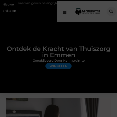
geven belangrijk is en hoe het werkt
EMS suits en EMS training: effic
Nieuwe
artikelen
Ontdek de Kracht van Thuiszorg
in Emmen
Gepubliceerd Door Kennisruimte
WINKELEN