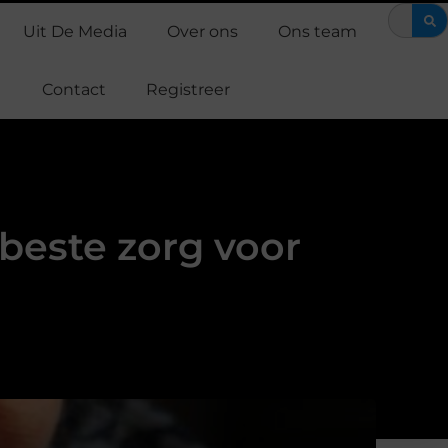
s en EMS training: efficiënt werken aan je fitness
Waarom Support
Uit De Media
Over ons
Ons team
Contact
Registreer
beste zorg voor