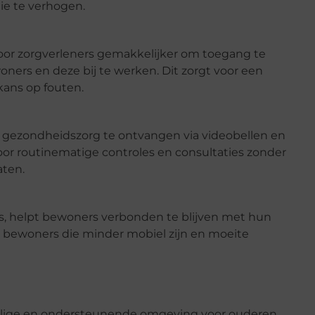
tie te verhogen.
oor zorgverleners gemakkelijker om toegang te
ners en deze bij te werken. Dit zorgt voor een
kans op fouten.
d gezondheidszorg te ontvangen via videobellen en
 voor routinematige controles en consultaties zonder
aten.
rs, helpt bewoners verbonden te blijven met hun
oor bewoners die minder mobiel zijn en moeite
eilige en ondersteunende omgeving voor ouderen