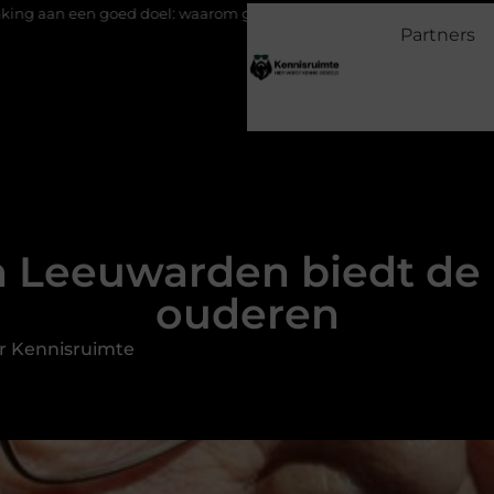
ed doel: waarom geven belangrijk is en hoe het werkt
EMS suit
Partners
n Leeuwarden biedt de 
ouderen
r Kennisruimte