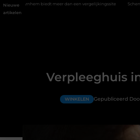
hem biedt meer dan een vergelijkingssite
Schenking aan een go
Nieuwe
artikelen
Verpleeghuis i
Gepubliceerd Doo
WINKELEN