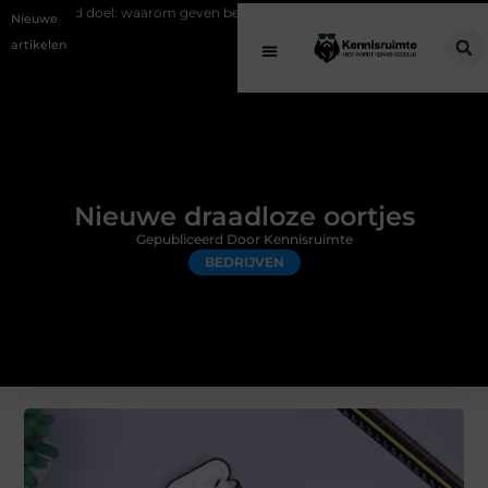
el: waarom geven belangrijk is en hoe het werkt
EMS suits en EMS tra
Nieuwe
artikelen
Nieuwe draadloze oortjes
Gepubliceerd Door Kennisruimte
BEDRIJVEN