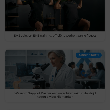
EMS suits en EMS training: efficiënt werken aan je fitness
AANBIEDINGEN
Waarom Support Casper een verschil maakt in de strijd
tegen alvleesklierkanker