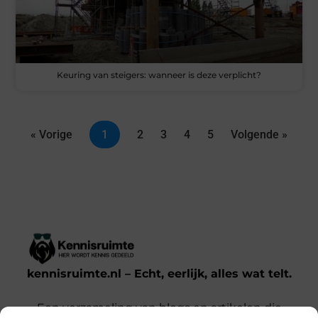
Keuring van steigers: wanneer is deze verplicht?
« Vorige
1
2
3
4
5
Volgende »
kennisruimte.nl – Echt, eerlijk, alles wat telt.
Een verzameling van blogs en artikelen die