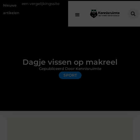
rgelijkingssite
Schenking aan een goed doel: waarom geven belangri
Nieuwe
artikelen
Dagje vissen op makreel
Gepubliceerd Door Kennisruimte
SPORT