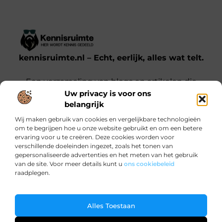
kennisruimte.nl – Echt, eerlijk, alles wat telt.
Een verzameling van blogs en artikelen die
Uw privacy is voor ons
een breed scala aan onderwerpen uit het
belangrijk
dagelijks leven behandelen.
Wij maken gebruik van cookies en vergelijkbare technologieën
om te begrijpen hoe u onze website gebruikt en om een betere
Onze informatie
ervaring voor u te creëren. Deze cookies worden voor
verschillende doeleinden ingezet, zoals het tonen van
Kwalitatieve backlinks: waarom jij ze nodig hebt voor SEO-succes
Verdien Geld met je Website: Zo Doe Je Dat Slim en Effectief
gepersonaliseerde advertenties en het meten van het gebruik
Bericht categorie
van de site. Voor meer details kunt u
ons cookiebeleid
raadplegen.
Ga Naar Bo
Alles Toestaan