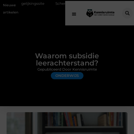
site
Schenking aan een goed doel: waarom geven belangrijk is en hoe
Nieuwe
artikelen
Waarom subsidie
leerachterstand?
Gepubliceerd Door Kennisruimte
ONDERWIJS