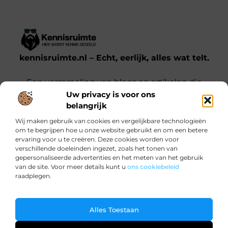
kennisruimte.nl – Echt, eerlijk, alles wat telt.
Een verzameling van blogs en artikelen die
Uw privacy is voor ons
een breed scala aan onderwerpen uit het
belangrijk
dagelijks leven behandelen.
Wij maken gebruik van cookies en vergelijkbare technologieën
om te begrijpen hoe u onze website gebruikt en om een betere
Onze informatie
ervaring voor u te creëren. Deze cookies worden voor
verschillende doeleinden ingezet, zoals het tonen van
Kwalitatieve backlinks: waarom jij ze nodig hebt voor SEO-succes
Verdien Geld met je Website: Zo Doe Je Dat Slim en Effectief
gepersonaliseerde advertenties en het meten van het gebruik
Bericht categorie
van de site. Voor meer details kunt u
ons cookiebeleid
raadplegen.
Ga Naar Bo
Alles Toestaan