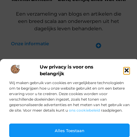
Een verzameling van blogs en artikelen die
een breed scala aan onderwerpen uit het
dagelijks leven behandelen.
Onze informatie
Kwalitatieve backlinks: waarom jij ze nodig hebt voor SEO-succes
Verdien Geld met je Website: Zo Doe Je Dat Slim en Effectief
Bericht categorie
Uw privacy is voor ons
belangrijk
Wij maken gebruik van cookies en vergelijkbare technologieën
om te begrijpen hoe u onze website gebruikt en om een betere
ervaring voor u te creëren. Deze cookies worden voor
verschillende doeleinden ingezet, zoals het tonen van
@2025 www.kennisruimte.nl. All Right Reserved.
gepersonaliseerde advertenties en het meten van het gebruik van
de site. Voor meer details kunt u
ons cookiebeleid
raadplegen.
Ga Naar B
Alles Toestaan