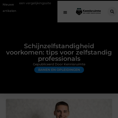
gelijkingssite
Schenking aan een goed doel: waarom geven belangrijk
Nieuwe
artikelen
Schijnzelfstandigheid
voorkomen: tips voor zelfstandig
professionals
Gepubliceerd Door Kennisruimte
BANEN EN OPLEIDINGEN