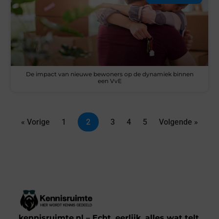
De impact van nieuwe bewoners op de dynamiek binnen
een VvE
« Vorige
1
2
3
4
5
Volgende »
kennisruimte.nl – Echt, eerlijk, alles wat telt.