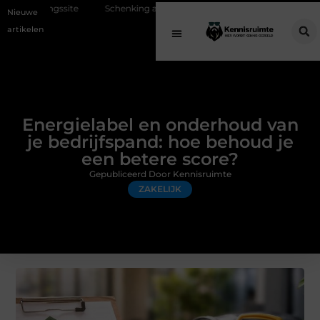
Schenking aan een goed doel: waarom geven belangrijk is en hoe het we
Nieuwe
artikelen
Energielabel en onderhoud van
je bedrijfspand: hoe behoud je
een betere score?
Gepubliceerd Door Kennisruimte
ZAKELIJK