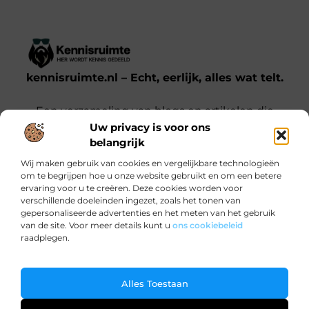
kennisruimte.nl – Echt, eerlijk, alles wat telt.
Een verzameling van blogs en artikelen die
Uw privacy is voor ons
een breed scala aan onderwerpen uit het
belangrijk
dagelijks leven behandelen.
Wij maken gebruik van cookies en vergelijkbare technologieën
om te begrijpen hoe u onze website gebruikt en om een betere
Onze informatie
ervaring voor u te creëren. Deze cookies worden voor
verschillende doeleinden ingezet, zoals het tonen van
Kwalitatieve backlinks: waarom jij ze nodig hebt voor SEO-succes
Verdien Geld met je Website: Zo Doe Je Dat Slim en Effectief
gepersonaliseerde advertenties en het meten van het gebruik
Bericht categorie
van de site. Voor meer details kunt u
ons cookiebeleid
raadplegen.
Ga Naar Bo
Alles Toestaan