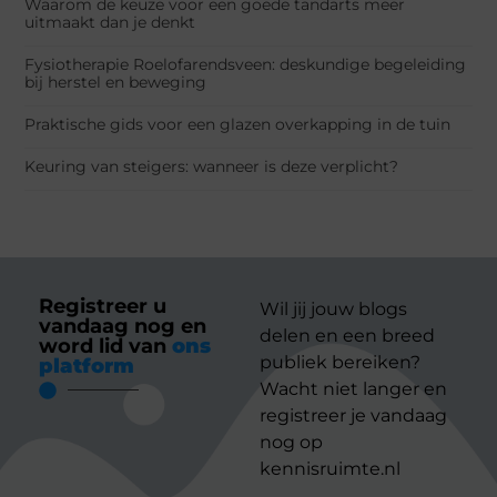
Waarom de keuze voor een goede tandarts meer
uitmaakt dan je denkt
Fysiotherapie Roelofarendsveen: deskundige begeleiding
bij herstel en beweging
Praktische gids voor een glazen overkapping in de tuin
Keuring van steigers: wanneer is deze verplicht?
Registreer u
Wil jij jouw blogs
vandaag nog en
delen en een breed
word lid van
ons
publiek bereiken?
platform
Wacht niet langer en
registreer je vandaag
nog op
kennisruimte.nl