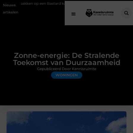
 op een Bastard kamado
Naturediet Hondenvoer: vleesrijk hondenvoe
Nieuwe
artikelen
Zonne-energie: De Stralende
Toekomst van Duurzaamheid
Gepubliceerd Door Kennisruimte
WONINGEN