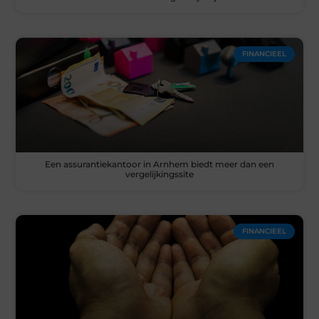
FINANCIEEL
Een assurantiekantoor in Arnhem biedt meer dan een
vergelijkingssite
FINANCIEEL