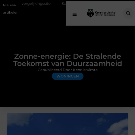
kingssite
Schenking aan een goed doel: waarom geven belangrijk is 
Nieuwe
artikelen
Zonne-energie: De Stralende
Toekomst van Duurzaamheid
Gepubliceerd Door Kennisruimte
WONINGEN