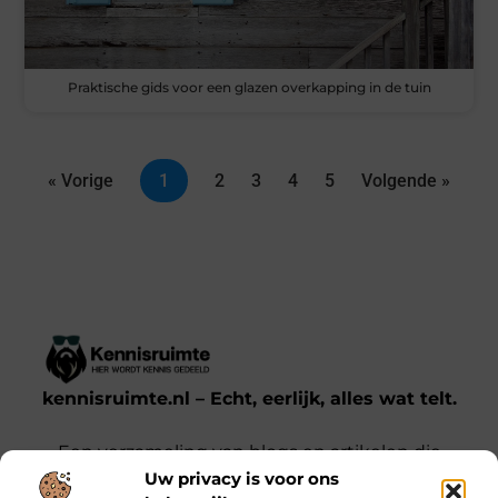
Praktische gids voor een glazen overkapping in de tuin
« Vorige
1
2
3
4
5
Volgende »
kennisruimte.nl – Echt, eerlijk, alles wat telt.
Een verzameling van blogs en artikelen die
Uw privacy is voor ons
een breed scala aan onderwerpen uit het