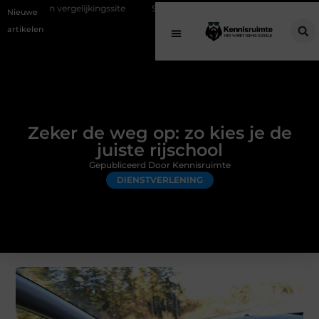
ijkingssite
Schenking aan een goed doel: waarom geven belangrijk i
Nieuwe
artikelen
Zeker de weg op: zo kies je de
juiste rijschool
Gepubliceerd Door Kennisruimte
DIENSTVERLENING