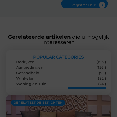
Registreer nu!
Gerelateerde artikelen
die u mogelijk
interesseren
POPULAR CATEGORIES
Bedrijven
(193 )
Aanbiedingen
(156 )
Gezondheid
(91 )
Winkelen
(82 )
Woning en Tuin
(74 )
GERELATEERDE BERICHTEN