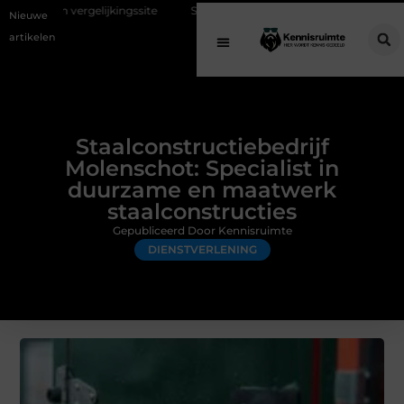
jkingssite
Schenking aan een goed doel: waarom geven belangrijk is
Nieuwe
artikelen
Staalconstructiebedrijf
Molenschot: Specialist in
duurzame en maatwerk
staalconstructies
Gepubliceerd Door Kennisruimte
DIENSTVERLENING