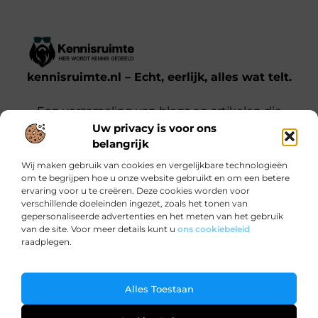
kennisruimte.nl – Echt, eerlijk, alles wat telt.
Een verzameling van blogs en artikelen die
Uw privacy is voor ons
een breed scala aan onderwerpen uit het
belangrijk
dagelijks leven behandelen.
Wij maken gebruik van cookies en vergelijkbare technologieën
om te begrijpen hoe u onze website gebruikt en om een betere
Onze informatie
ervaring voor u te creëren. Deze cookies worden voor
verschillende doeleinden ingezet, zoals het tonen van
Kwalitatieve backlinks: waarom jij ze nodig hebt voor SEO-succes
Verdien Geld met je Website: Zo Doe Je Dat Slim en Effectief
gepersonaliseerde advertenties en het meten van het gebruik
Bericht categorie
van de site. Voor meer details kunt u
ons cookiebeleid
raadplegen.
Ga Naar Bo
Alles Toestaan
@2025 www.kennisruimte.nl. All Right Reserved.