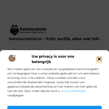
kennisruimte.nl – Echt, eerlijk, alles wat telt.
Een verzameling van blogs en artikelen die
Uw privacy is voor ons
een breed scala aan onderwerpen uit het
belangrijk
dagelijks leven behandelen.
Wij maken gebruik van cookies en vergelijkbare technologieën
om te begrijpen hoe u onze website gebruikt en om een betere
Onze informatie
ervaring voor u te creëren. Deze cookies worden voor
verschillende doeleinden ingezet, zoals het tonen van
Kwalitatieve backlinks: waarom jij ze nodig hebt voor SEO-succes
Verdien Geld met je Website: Zo Doe Je Dat Slim en Effectief
gepersonaliseerde advertenties en het meten van het gebruik
Bericht categorie
van de site. Voor meer details kunt u
ons cookiebeleid
raadplegen.