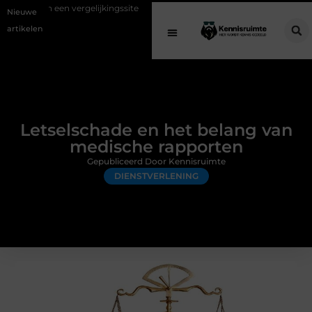
rgelijkingssite
Schenking aan een goed doel: waarom geven belangri
Nieuwe
artikelen
Letselschade en het belang van
medische rapporten
Gepubliceerd Door Kennisruimte
DIENSTVERLENING