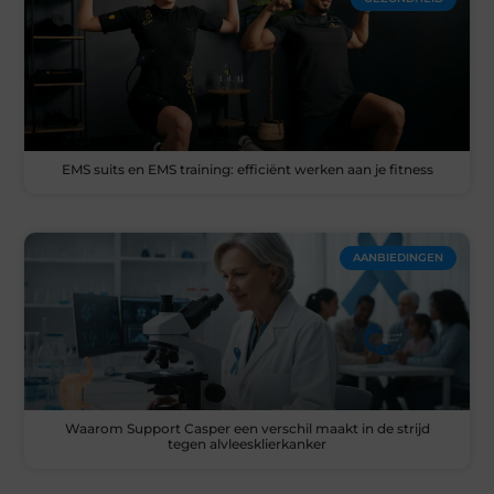
EMS suits en EMS training: efficiënt werken aan je fitness
AANBIEDINGEN
Waarom Support Casper een verschil maakt in de strijd
tegen alvleesklierkanker