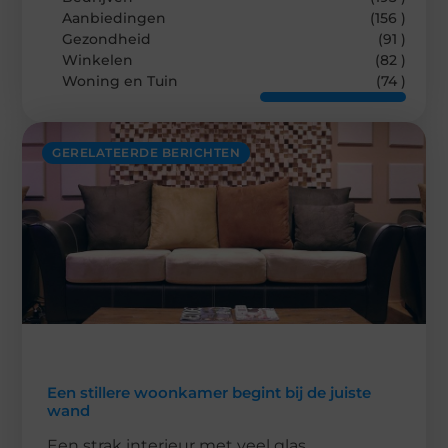
Aanbiedingen
(156 )
Gezondheid
(91 )
Winkelen
(82 )
Woning en Tuin
(74 )
GERELATEERDE BERICHTEN
Een stillere woonkamer begint bij de juiste
wand
Een strak interieur met veel glas,