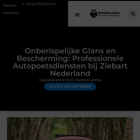
jkingssite
Schenking aan een goed doel: waarom geven belangrijk is
Nieuwe
artikelen
Onberispelijke Glans en
Bescherming: Professionele
Autopoetsdiensten bij Ziebart
Nederland
Gepubliceerd Door Kennisruimte
AUTO’S EN MOTOREN