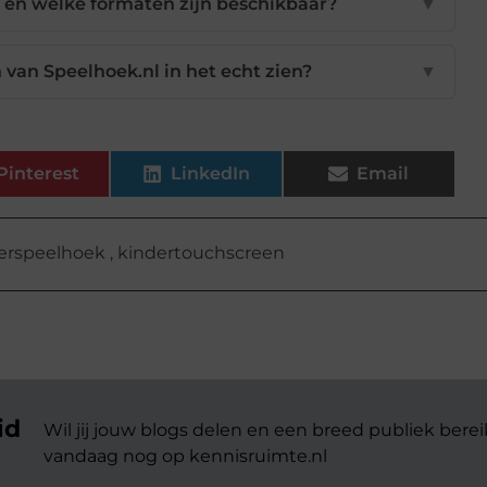
t en welke formaten zijn beschikbaar?
▼
 van Speelhoek.nl in het echt zien?
▼
Pinterest
LinkedIn
Email
erspeelhoek
,
kindertouchscreen
id
Wil jij jouw blogs delen en een breed publiek berei
vandaag nog op kennisruimte.nl