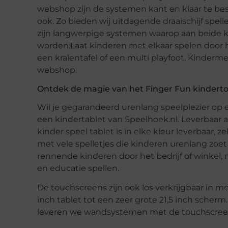
webshop zijn de systemen kant en klaar te be
ook. Zo bieden wij uitdagende draaischijf spel
zijn langwerpige systemen waarop aan beide 
worden.Laat kinderen met elkaar spelen door 
een kralentafel of een multi playfoot. Kindermeu
webshop.
Ontdek de magie van het Finger Fun kindert
Wil je gegarandeerd urenlang speelplezier op 
een kindertablet van Speelhoek.nl. Leverbaar
kinder speel tablet is in elke kleur leverbaar, z
met vele spelletjes die kinderen urenlang zoe
rennende kinderen door het bedrijf of winke
en educatie spellen.
De touchscreens zijn ook los verkrijgbaar in 
inch tablet tot een zeer grote 21,5 inch sche
leveren we wandsystemen met de touchscreen