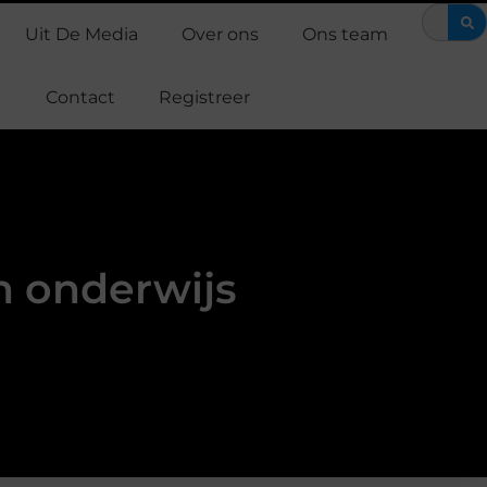
upport Casper een verschil maakt in de strijd tegen alvleesklierkan
Uit De Media
Over ons
Ons team
Contact
Registreer
n onderwijs