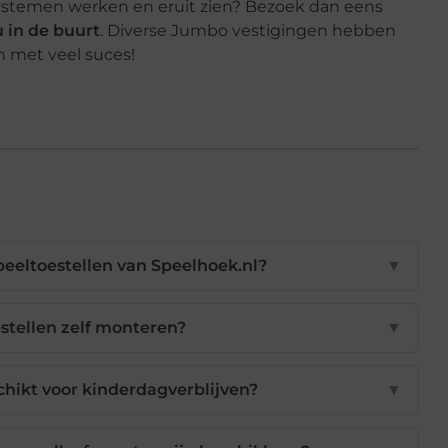
lsystemen werken en eruit zien? Bezoek dan eens
 in de buurt
. Diverse Jumbo vestigingen hebben
n met veel suces!
peeltoestellen van Speelhoek.nl?
▼
estellen zelf monteren?
▼
chikt voor kinderdagverblijven?
▼