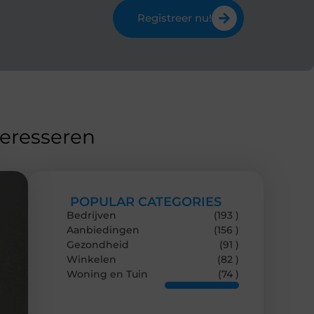
Registreer nu!
teresseren
POPULAR CATEGORIES
Bedrijven
(193 )
Aanbiedingen
(156 )
Gezondheid
(91 )
Winkelen
(82 )
Woning en Tuin
(74 )