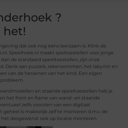
nderhoek ?
 het!
mgeving dat ook nog eens leerzaam is. Klink als
.nl. Speelhoek.nl maakt speltoestellen voor jonge
 dan de standaard speeltoestellen, zijn onze
ijd. Denk aan puzzels, rekensommen, het labyrint en
inen van de hersenen van het kind. Een eigen
n probleem.
wandmodellen en staande speeltoestellen heb je
nen het front en frame van wand- en staande
ntueel zelfs voorzien van een digitaal
t geheel is makkelijk zelf te monteren d.m.v. de
n het desgewenst ook op locatie monteren.