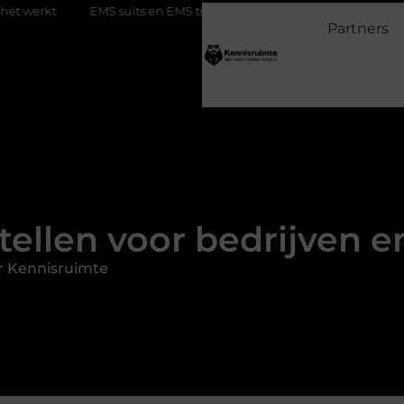
S suits en EMS training: efficiënt werken aan je fitness
Waarom S
Partners
tellen voor bedrijven e
r Kennisruimte