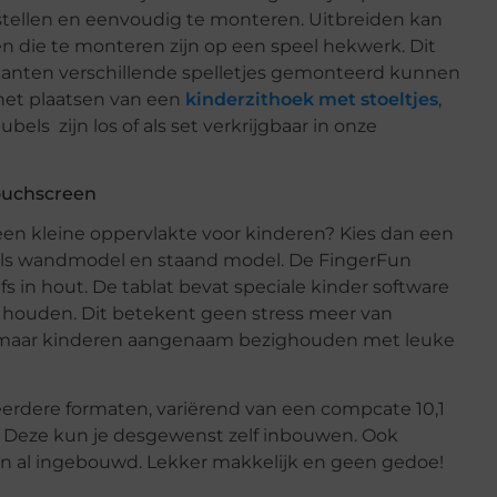
stellen en eenvoudig te monteren. Uitbreiden kan
len die te monteren zijn op een speel hekwerk. Dit
kanten verschillende spelletjes gemonteerd kunnen
het plaatsen van een
kinderzithoek met stoeltjes
,
bels zijn los of als set verkrijgbaar in onze
ouchscreen
een kleine oppervlakte voor kinderen? Kies dan een
 als wandmodel en staand model. De FingerFun
elfs in hout. De tablat bevat speciale kinder software
t houden. Dit betekent geen stress meer van
l, maar kinderen aangenaam bezighouden met leuke
meerdere formaten, variërend van een compcate 10,1
rm. Deze kun je desgewenst zelf inbouwen. Ook
 al ingebouwd. Lekker makkelijk en geen gedoe!