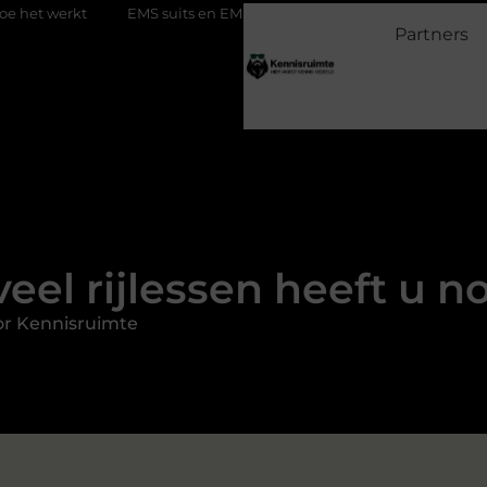
EMS suits en EMS training: efficiënt werken aan je fitness
Waaro
Partners
eel rijlessen heeft u n
or Kennisruimte