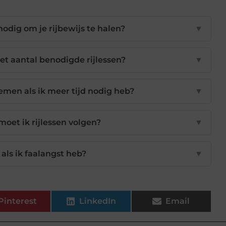
nodig om je rijbewijs te halen?
▼
et aantal benodigde rijlessen?
▼
 nemen als ik meer tijd nodig heb?
▼
oet ik rijlessen volgen?
▼
als ik faalangst heb?
▼
Pinterest
LinkedIn
Email