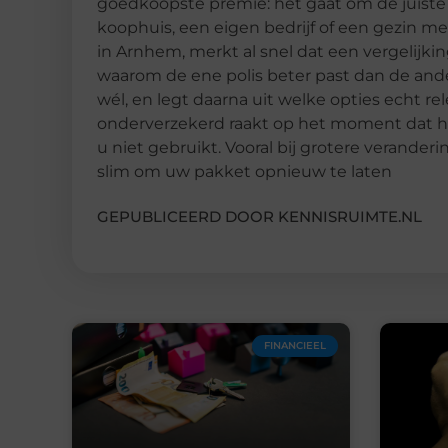
goedkoopste premie: het gaat om de juiste d
koophuis, een eigen bedrijf of een gezin me
in Arnhem, merkt al snel dat een vergelijkin
waarom de ene polis beter past dan de ande
wél, en legt daarna uit welke opties echt re
onderverzekerd raakt op het moment dat het 
u niet gebruikt. Vooral bij grotere veranderi
slim om uw pakket opnieuw te laten
GEPUBLICEERD DOOR KENNISRUIMTE.NL
FINANCIEEL