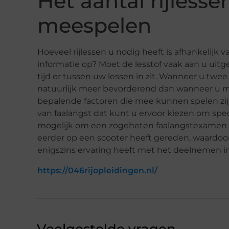
Het aantal rijlesse
meespelen
Hoeveel rijlessen u nodig heeft is afhankelijk 
informatie op? Moet de lesstof vaak aan u uit
tijd er tussen uw lessen in zit. Wanneer u twee 
natuurlijk meer bevorderend dan wanneer u ma
bepalende factoren die mee kunnen spelen zij
van faalangst dat kunt u ervoor kiezen om spec
mogelijk om een zogeheten faalangstexamen af 
eerder op een scooter heeft gereden, waardoor 
enigszins ervaring heeft met het deelnemen in 
https://046rijopleidingen.nl/
Veelgestelde vragen