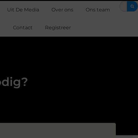
m Support Casper een verschil maakt in de strijd tegen alvleesklier
Uit De Media
Over ons
Ons team
Contact
Registreer
odig?