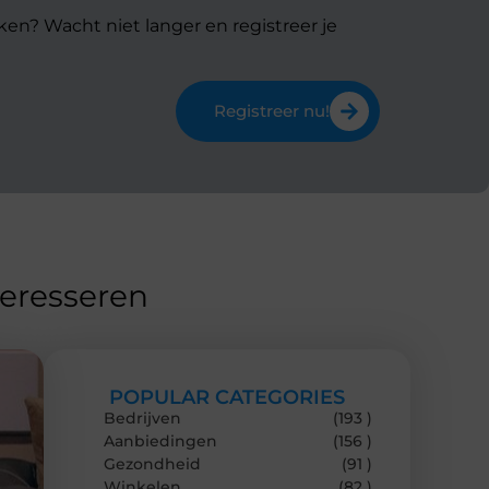
ken? Wacht niet langer en registreer je
Registreer nu!
teresseren
POPULAR CATEGORIES
Bedrijven
(193 )
Aanbiedingen
(156 )
Gezondheid
(91 )
Winkelen
(82 )