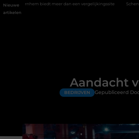
iedt meer dan een vergelijkingssite
Schenking aan een goed do
Nieuwe
artikelen
Aandacht v
Gepubliceerd Do
BEDRIJVEN