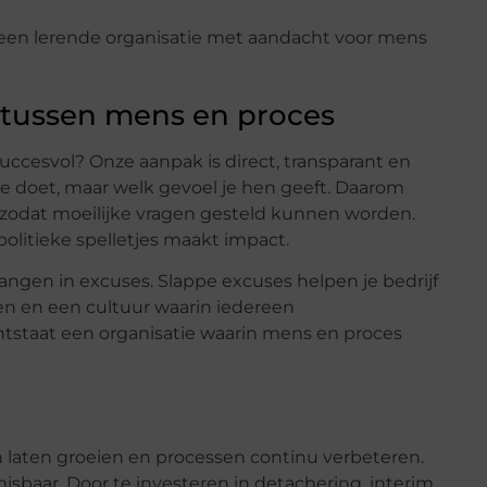
e een lerende organisatie met aandacht voor mens
 tussen mens en proces
ccesvol? Onze aanpak is direct, transparant en
e doet, maar welk gevoel je hen geeft. Daarom
zodat moeilijke vragen gesteld kunnen worden.
litieke spelletjes maakt impact.
hangen in excuses. Slappe excuses helpen je bedrijf
sen en een cultuur waarin iedereen
ontstaat een organisatie waarin mens en proces
en laten groeien en processen continu verbeteren.
sbaar. Door te investeren in detachering, interim