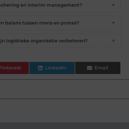
etachering en interim management?
▼
en balans tussen mens en proces?
▼
jn logistieke organisatie verbeteren?
▼
Pinterest
LinkedIn
Email