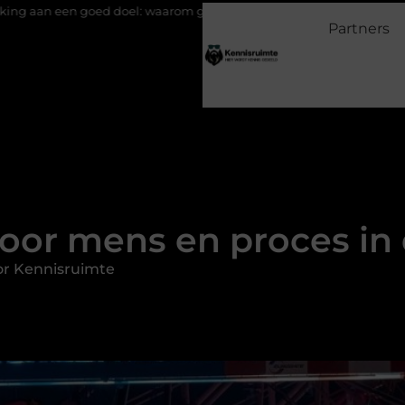
el: waarom geven belangrijk is en hoe het werkt
EMS suits en E
Partners
oor mens en proces in d
or Kennisruimte